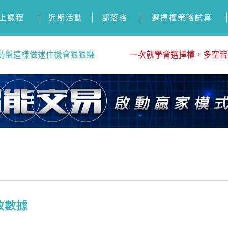
上課程
近期活動
部落格
選擇權策略試算
勢盤這樣做逮住機會狠狠賺
一次就學會選擇權，多空皆
營收數據