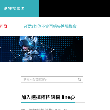
選擇權籌碼
可賺
只要3秒你不會再錯失進場機會
加入選擇權搖錢樹 line@