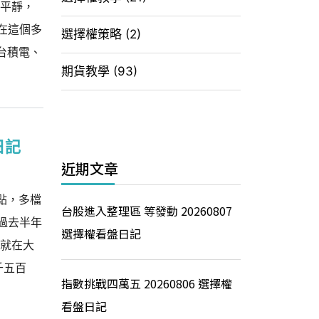
不平靜，
在這個多
選擇權策略
(2)
台積電、
期貨教學
(93)
日記
近期文章
點，多檔
台股進入整理區 等發動 20260807
過去半年
選擇權看盤日記
。就在大
千五百
指數挑戰四萬五 20260806 選擇權
看盤日記