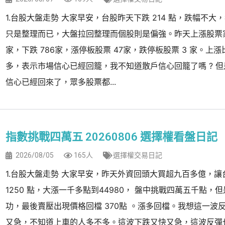
1.台股大盤走勢 大家早安，台股昨天下跌 214 點，跌幅不大
只是整理而已，大盤拉回整理而個股則是偏強。昨天上漲股票家
家，下跌 786家，漲停板股票 47家，跌停板股票 3 家。上
多，表示市場信心已經回籠，我不知道散戶信心回籠了嗎 ? 
信心已經回來了，眾多股票都...
指數挑戰四萬五 20260806 選擇權看盤日記
2026/08/05
165人
選擇權交易日記
1.台股大盤走勢 大家早安，昨天外資回頭大買超九百多億，讓
1250 點，大漲一千多點到44980， 盤中挑戰四萬五千點，
功，最後賣壓出現價格回檔 370點 。漲多回檔。我想這一波
又急，不知道上車的人多不多。這波下跌又快又急，這波反彈