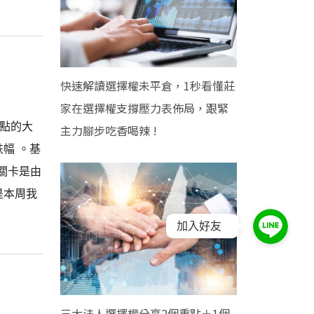
快速解讀選擇權未平倉，1秒看懂莊
家在選擇權支撐壓力表佈局，跟緊
千點的大
主力腳步吃香喝辣 !
幅 。基
關卡是由
也是本周我
加入好友
三大法人選擇權分享2個重點＋1個