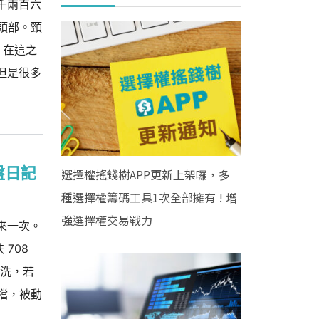
千兩百六
頭部。頸
，在這之
 但是很多
盤日記
選擇權搖錢樹APP更新上架囉，多
種選擇權籌碼工具1次全部擁有 ! 增
強選擇權交易戰力
來一次。
708
刷洗，若
檔，被動