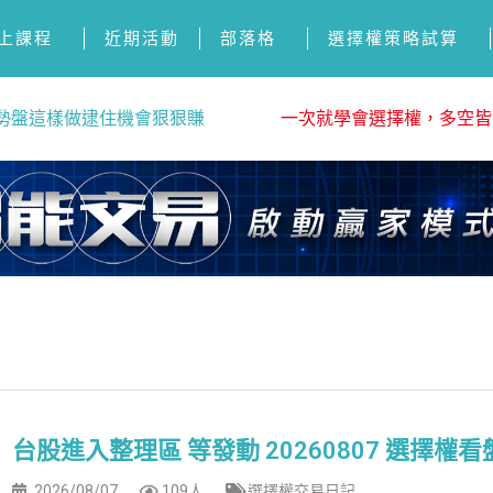
上課程
近期活動
部落格
選擇權策略試算
勢盤這樣做逮住機會狠狠賺
一次就學會選擇權，多空皆
台股進入整理區 等發動 20260807 選擇權
2026/08/07
109人
選擇權交易日記