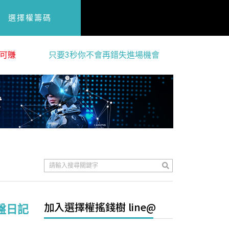
選擇權籌碼
可賺
只要3秒你不會再錯失進場機會
加入選擇權搖錢樹 line@
看盤日記