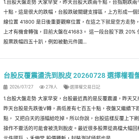
1.台股大盤走勢 大家早安，昨天台股大跌兩千點，台指期跌兩
十點，這是很大的跌幅，台股跌破關鍵支撐區，上方形成一個
線位置 41800 是日後重要觀察位置，在這之下就是空方走勢
上才有機會轉強，目前大盤在41683。 這一段台股下跌 20%
股票跌幅四五十趴，例如被動元件國...
台股反覆震盪洗到脫皮 20260728 選擇權看
2026/07/27
278人
選擇權交易日記
1.台股大盤走勢 大家早安，台股最近真的是反覆震盪，昨天又
昨天台股是先跌後V轉，高低差有七百五十點，夜盤又繼續下跌 
點， 又把白天的漲幅給吃掉。所以你說，台股這樣反覆上下
操作不靈活的可能會被洗到脫皮。最近很多股票從高檔大幅回
元件國巨 、禾伸堂 股價腰斬，封裝測試頎邦也是...