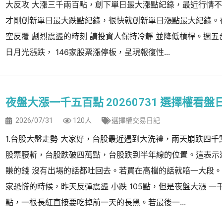
大反攻 大漲三千兩百點，創下單日最大漲點紀錄，最近行情
才剛創新單日最大跌點紀錄，很快就創新單日漲點最大紀錄。
空反覆 劇烈震盪的時刻 請投資人保持冷靜 並降低槓桿。週五
日月光漲跌， 146家股票漲停板，呈現報復性...
夜盤大漲一千五百點 20260731 選擇權看盤
2026/07/31
120人
選擇權交易日記
1.台股大盤走勢 大家好，台股最近遇到大洗禮，兩天崩跌四千
股票腰斬，台股跌破四萬點，台股跌到半年線的位置。這表示
賺的錢 沒有出場的話都吐回去。若買在高檔的話就賠一大段
家恐慌的時候，昨天反彈震盪 小跌 105點，但是夜盤大漲 一
點，一根長紅直接要吃掉前一天的長黑。若最後一...