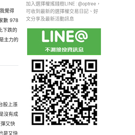
加入選擇權搖錢樹LINE : @optree，
，我覺得
可收到最新的選擇權交易日記、好
文分享及最新活動訊息
數 978
漲比下跌的
但是主力的
台股上漲
但是沒有成
反彈又快
也是又快