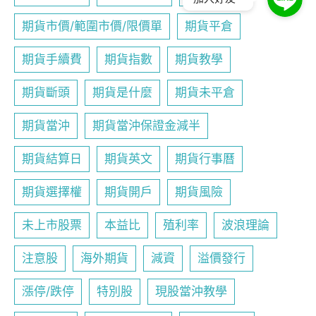
期貨市價/範圍市價/限價單
期貨平倉
期貨手續費
期貨指數
期貨教學
期貨斷頭
期貨是什麼
期貨未平倉
期貨當沖
期貨當沖保證金減半
期貨結算日
期貨英文
期貨行事曆
期貨選擇權
期貨開戶
期貨風險
未上市股票
本益比
殖利率
波浪理論
注意股
海外期貨
減資
溢價發行
漲停/跌停
特別股
現股當沖教學