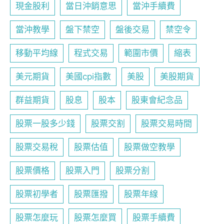
現金股利
當日沖銷意思
當沖手續費
當沖教學
盤下禁空
盤後交易
禁空令
移動平均線
程式交易
範圍市價
縮表
美元期貨
美國cpi指數
美股
美股期貨
群益期貨
股息
股本
股東會紀念品
股票一股多少錢
股票交割
股票交易時間
股票交易稅
股票估值
股票做空教學
股票價格
股票入門
股票分割
股票初學者
股票匯撥
股票年線
股票怎麼玩
股票怎麼買
股票手續費