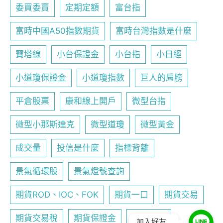
委買委賣
定期定額
富台指
富時中國A50指數期貨
富時台灣指數是什麼
寶塔線
小台保證金
小台指
小日經
小道瓊保證金
小道瓊指數
巨人的肩膀
平倉股票
康和線上開戶
微型台指
微型小那斯達克
微型道瓊
微型黃金
成交量
投信是什麼
指標背離
景氣循環股
景氣燈號查詢
期貨ROD、IOC、FOK
期貨一口
期貨交易
期貨交易稅
期貨保證金
期貨入金
加入好友