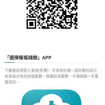
「選擇權搖錢樹」APP
下載後記得登入會員(免費)，才會有好康~ 這好康包括只
有會員才有的加值服務，推播訊息服務，不漏接第一手重
要資訊。