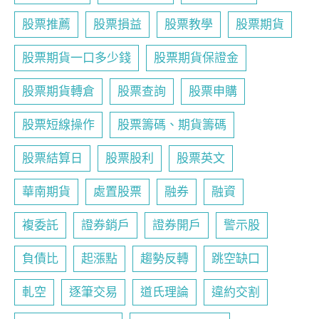
股票推薦
股票損益
股票教學
股票期貨
股票期貨一口多少錢
股票期貨保證金
股票期貨轉倉
股票查詢
股票申購
股票短線操作
股票籌碼、期貨籌碼
股票結算日
股票股利
股票英文
華南期貨
處置股票
融券
融資
複委託
證券銷戶
證券開戶
警示股
負債比
起漲點
趨勢反轉
跳空缺口
軋空
逐筆交易
道氏理論
違約交割