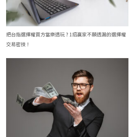
把台指選擇權買方當樂透玩 ? 1招贏家不願透漏的選擇權
交易密技 !