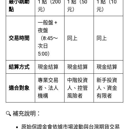
最小跳動
1 點（200
1 點（50
1 點（10
點
元）
元）
元）
一般盤 +
夜盤
交易時間
（8:45～
同上
同上
次日
5:00）
結算方式
現金結算
現金結算
現金結算
專業交易
中階投資
新手投資
適合對象
者、法人
人、控管
人、資金
機構
風險者
有限者
🔍 補充說明：
原始保證金會依據市場波動與台灣期貨交易