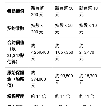
新台幣
新台幣 50
新台幣 10
每點價值
200 元
元
元
指數 ×
指數 × 50
指數 × 10
契約乘數
200 元
元
元
合約價值
約
約
約
（以
4,269,400
1,067,350
213,470
21,347點
元
元
元
估算）
原始保證
約
約 93,500
約 18,700
金（約略
374,000
元
元
值）
元
槓桿程度
約 11 倍
約 11 倍
約 11 倍