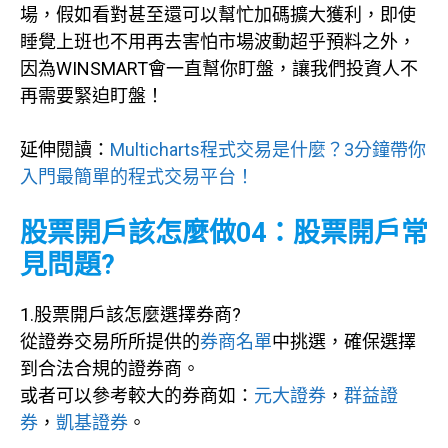
場，假如看對甚至還可以幫忙加碼擴大獲利，即使
睡覺上班也不用再去害怕市場波動超乎預料之外，
因為WINSMART會一直幫你盯盤，讓我們投資人不
再需要緊迫盯盤！
延伸閱讀：
Multicharts程式交易是什麼？3分鐘帶你
入門最簡單的程式交易平台！
股票開戶該怎麼做04：股票開戶常
見問題?
1.股票開戶該怎麼選擇券商?
從證券交易所所提供的
券商名單
中挑選，確保選擇
到合法合規的證券商。
或者可以參考較大的券商如：
元大證券
，
群益證
券
，
凱基證券
。