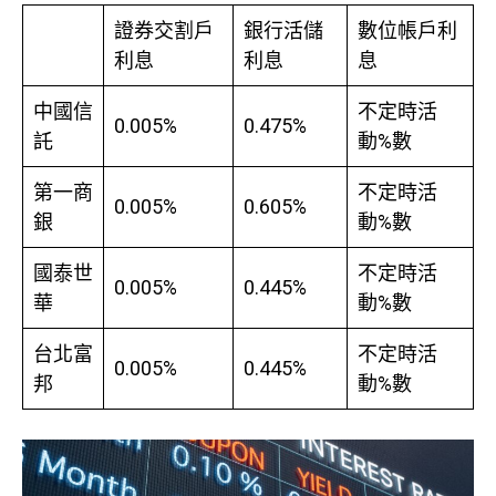
證券交割戶
銀行活儲
數位帳戶利
利息
利息
息
中國信
不定時活
0.005%
0.475%
託
動%數
第一商
不定時活
0.005%
0.605%
銀
動%數
國泰世
不定時活
0.005%
0.445%
華
動%數
台北富
不定時活
0.005%
0.445%
邦
動%數