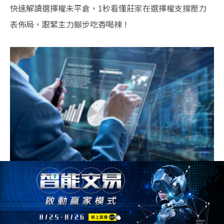
快速解讀選擇權未平倉，1秒看懂莊家在選擇權支撐壓力
表佈局，跟緊主力腳步吃香喝辣 !
如何看懂選擇權T字報價表，什麼是買權賣權，價內或價