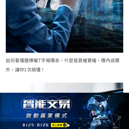
如何看懂選擇權T字報價表，什麼是買權賣權，價內或價
外，讓你1次搞懂 !