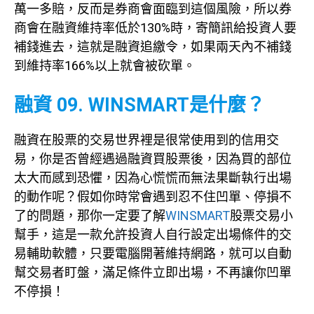
萬一多賠，反而是券商會面臨到這個風險，所以券
商會在融資維持率低於130%時，寄簡訊給投資人要
補錢進去，這就是融資追繳令，如果兩天內不補錢
到維持率166%以上就會被砍單。
融資 09. WINSMART是什麼？
融資在股票的交易世界裡是很常使用到的信用交
易，你是否曾經遇過融資買股票後，因為買的部位
太大而感到恐懼，因為心慌慌而無法果斷執行出場
的動作呢？假如你時常會遇到忍不住凹單、停損不
了的問題，那你一定要了解
WINSMART
股票交易小
幫手，這是一款允許投資人自行設定出場條件的交
易輔助軟體，只要電腦開著維持網路，就可以自動
幫交易者盯盤，滿足條件立即出場，不再讓你凹單
不停損！