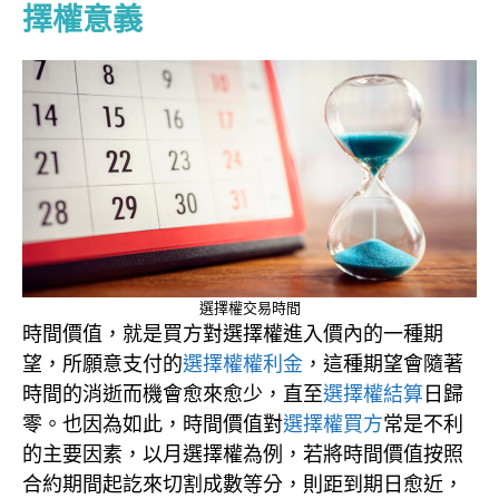
擇權意義
選擇權交易時間
時間價值，就是買方對選擇權進入價內的一種期
望，所願意支付的
選擇權權利金
，這種期望會隨著
時間的消逝而機會愈來愈少，直至
選擇權結算
日歸
零。也因為如此，時間價值對
選擇權買方
常是不利
的主要因素，以月選擇權為例，若將時間價值按照
合約期間起訖來切割成數等分，則距到期日愈近，