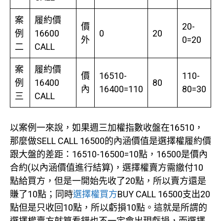
案
履約價
價
20-
例
16600
0
20
外
0=20
二
CALL
案
履約價
價
16510-
110-
例
16400
80
內
16400=110
80=30
三
CALL
以案例一來說，如果週三加權指數收盤在16510，
那麼做SELL CALL 16500的內涵價值是選擇權履約價
跟大盤的差距：16510-16500=10點，16500是價內
合約(以內涵價值進行結算)，選擇權賣方需繳付10
點給買方，但是一開始先收了20點，所以賣方還是
賺了10點；同時
選擇權買方
BUY CALL 16500支出20
點但是只收回10點，所以虧損10點。這就是所謂的
選擇權賣方就算看錯也不一定會出現虧損，而選擇