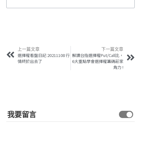
上一篇文章
下一篇文章
選擇權看盤日記 20211108 行
解讀台指選擇權Put/Call比，
情終於出去了
6大重點學會選擇權籌碼莊家
角力 !
我要留言