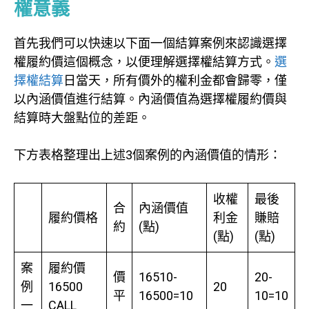
權意義
首先我們可以快速以下面一個結算案例來認識選擇
權履約價這個概念，以便理解選擇權結算方式。
選
擇權結算
日當天，所有價外的權利金都會歸零，僅
以內涵價值進行結算。內涵價值為選擇權履約價與
結算時大盤點位的差距。
下方表格整理出上述3個案例的內涵價值的情形：
收權
最後
合
內涵價值
履約價格
利金
賺賠
約
(點)
(點)
(點)
案
履約價
價
16510-
20-
例
16500
20
平
16500=10
10=10
一
CALL