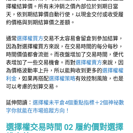
擇權結算價。所有未沖銷之價內部位於到期日當
天，依到期結算價自動行使，以現金交付或收受履
約價格與到期結算價之差額。
通常
選擇權買方
交易不太容易會留倉到參加結算，
因為對選擇權買方來說，在交易時間的每分每秒，
時間價值都會流逝。而夜盤增加了交易時間，便代
表增加了一些交易機會。而對
選擇權賣方
來說，因
為價格波動率上升，所以能夠收到更多的
選擇權權
利金
，如果再搭配
選擇權策略
有效控制風險，也是
可以考慮的划算交易。
延伸閱讀：
選擇權未平倉4個重點指標＋2個神祕數
字你就能在市場追蹤方向！
選擇權交易時間 02 履約價對選擇