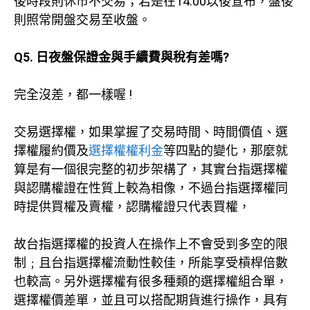
後時段則休市不交易；若是在14:00以後宣布，盤後
則照常開盤交易至收盤。
Q5. 日夜盤保證金與手續費與稅有差嗎?
完全沒差，都一樣喔 !
交易選擇權，如果掌握了交易時間、時間價值、選
擇權履約價及
選擇權權利金
等四點的變化，那麼就
算是有一個很完整的初步架構了，其實台指選擇權
與認購權證在性質上較為相像，不過台指選擇權同
時提供買權及賣權，認購權證只代表買權，
故台指選擇權的投資人在操作上不會受到多空的限
制﹔且台指選擇權流動性較佳，所能享受槓桿倍數
也較高。另外選擇權有很多種類的選擇權組合單，
選擇權價差單，並且可以搭配期貨進行操作，具有