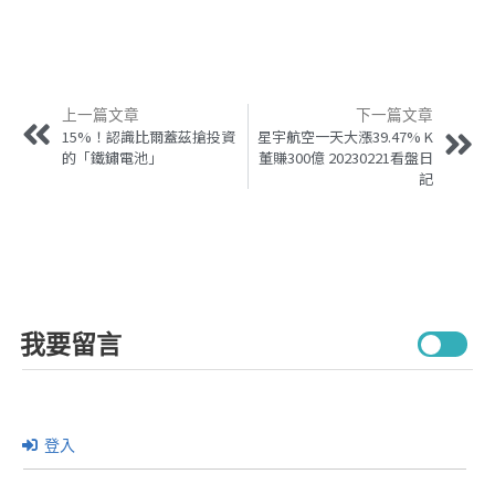
上一篇文章
下一篇文章
15%！認識比爾蓋茲搶投資
星宇航空一天大漲39.47% K
的「鐵鏽電池」
董賺300億 20230221看盤日
記
我要留言
登入