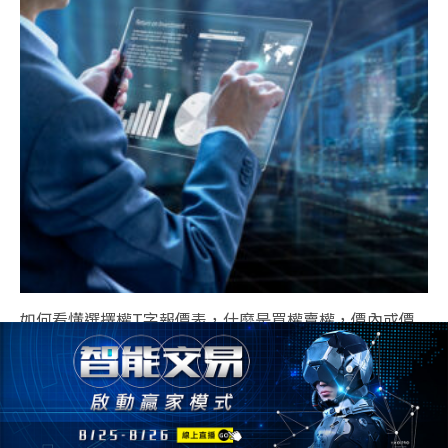
如何看懂選擇權T字報價表，什麼是買權賣權，價內或價
外，讓你1次搞懂 !