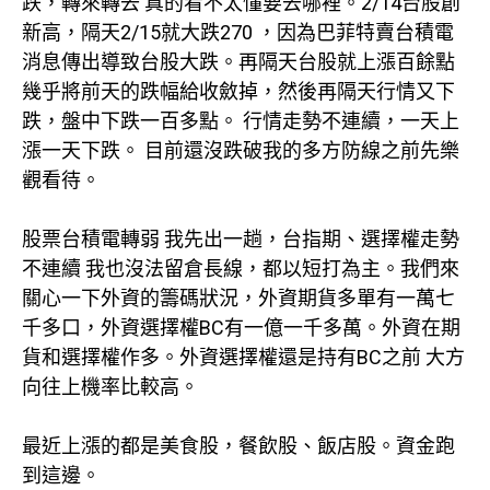
跌，轉來轉去 真的看不太懂要去哪裡。2/14台股創
新高，隔天2/15就大跌270 ，因為巴菲特賣台積電
消息傳出導致台股大跌。再隔天台股就上漲百餘點
幾乎將前天的跌幅給收斂掉，然後再隔天行情又下
跌，盤中下跌一百多點。 行情走勢不連續，一天上
漲一天下跌。 目前還沒跌破我的多方防線之前先樂
觀看待。
股票台積電轉弱 我先出一趟，台指期、選擇權走勢
不連續 我也沒法留倉長線，都以短打為主。我們來
關心一下外資的籌碼狀況，外資期貨多單有一萬七
千多口，外資選擇權BC有一億一千多萬。外資在期
貨和選擇權作多。外資選擇權還是持有BC之前 大方
向往上機率比較高。
最近上漲的都是美食股，餐飲股、飯店股。資金跑
到這邊。