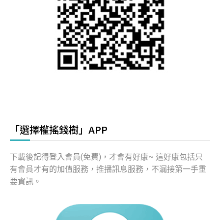
「選擇權搖錢樹」APP
下載後記得登入會員(免費)，才會有好康~ 這好康包括只
有會員才有的加值服務，推播訊息服務，不漏接第一手重
要資訊。