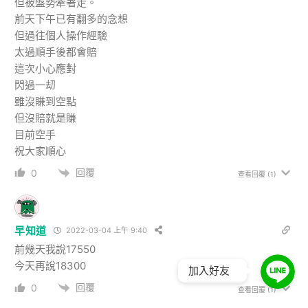
但被盤勢牽著走。
前天下午已有翻多的念想
但過往個人操作經驗
太過順手後都會賠
這次小心應對
閃過一刧
雖沒賺到空點
但沒賠就是賺
目前空手
祝大家順心
回覆
0
查看回覆
(1)
早知道
2022-03-04 上午 9:40
前幾天我說17550
今天再說18300
加入好友
回覆
0
查看回覆
(1)