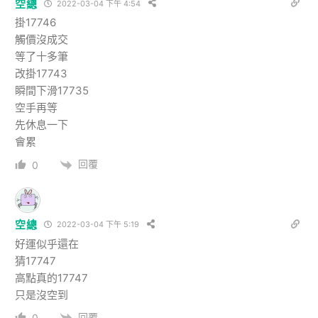
空總
2022-03-04 下午 4:54
掛17746
觸價沒成交
等了十多筆
改掛17743
瞬間下滑17735
空手再等
先休息一下
會累
回覆
0
空總
2022-03-04 下午 5:19
好運似乎還在
猜17747
高點真的17747
只是沒空到
回覆
0