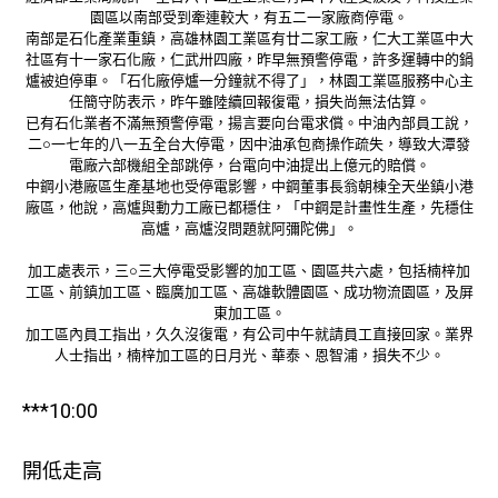
園區以南部受到牽連較大，有五二一家廠商停電。
南部是石化產業重鎮，高雄林園工業區有廿二家工廠，仁大工業區中大
社區有十一家石化廠，仁武卅四廠，昨早無預警停電，許多運轉中的鍋
爐被迫停車。「石化廠停爐一分鐘就不得了」，林園工業區服務中心主
任簡守防表示，昨午雖陸續回報復電，損失尚無法估算。
已有石化業者不滿無預警停電，揚言要向台電求償。中油內部員工說，
二○一七年的八一五全台大停電，因中油承包商操作疏失，導致大潭發
電廠六部機組全部跳停，台電向中油提出上億元的賠償。
中鋼小港廠區生產基地也受停電影響，中鋼董事長翁朝棟全天坐鎮小港
廠區，他說，高爐與動力工廠已都穩住，「中鋼是計畫性生產，先穩住
高爐，高爐沒問題就阿彌陀佛」。
加工處表示，三○三大停電受影響的加工區、園區共六處，包括楠梓加
工區、前鎮加工區、臨廣加工區、高雄軟體園區、成功物流園區，及屏
東加工區。
加工區內員工指出，久久沒復電，有公司中午就請員工直接回家。業界
人士指出，楠梓加工區的日月光、華泰、恩智浦，損失不少。
***10:00
開低走高