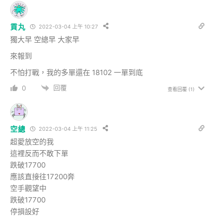
貢丸
2022-03-04 上午 10:27
獨大早 空總早 大家早
來報到
不怕打戰，我的多單還在 18102 一單到底
回覆
0
查看回覆
(1)
空總
2022-03-04 上午 11:25
超愛放空的我
這裡反而不敢下單
跌破17700
應該直接往17200奔
空手觀望中
跌破17700
停損設好