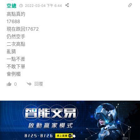
空總
2022-03-04 下午 6:44
高點真的
17688
現在跌回17672
仍然空手
二次高點
亂猜
一點不差
不敢下單
會例楣
回覆
0