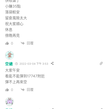
快收盤了
小賺35點
落袋較安
留倉風險太大
祝大家順心
休息
傍晚再見
回覆
0
空總
2022-03-04 下午 3:53
大家午安
看能不能彈到17747附近
彈不上再來空
回覆
0