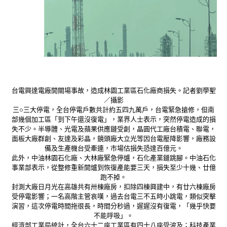
台電興達電廠開關場事故，造成林園工業區石化廠商損失。記者劉學聖
／攝影
三○三大停電，全台停電戶數共計約五四九萬戶，台電緊急搶修，但南
部幾個加工區「到下午還沒復電」，業界人士表示，突然停電造成的損
失不少。半導體、光電及蘋果供應鏈受創，晶圓代工廠台積電、聯電，
面板大廠群創、友達及彩晶，鏡頭廠大立光等因台電壓降影響，廠務設
備及生產機台受牽連，市場估損失恐達百億元。
此外，中油林園石化廠、大林廠緊急停爐，石化產業鏈跳腳。中油石化
事業部表示，從整修重新開爐到恢復產能要三天，損失至少十幾、廿億
跑不掉。
封測大廠日月光在高雄共有卅棟廠房，扣除四棟興建中，有廿六棟廠房
受停電影響；一名高階主管哀嘆，過去台電三不五時小跳電，類似突擊
演習，這次停電時間拖很長，時間分秒過，遲遲沒有復電，「幾乎快要
不能呼吸」。
經濟部工業局統計，全台六十二座工業區有四十八座受波及；科技產業