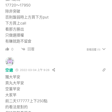
17720～17950
除非突破
否則盤弱時上方買下方put
下方買上call
看那方勝出
只做選擇權
有賺就跑不留倉
回覆
0
查看回覆
(1)
空總
2022-03-04 上午 9:26
獨大早安
貢丸大早安
空董早安
大家早
前二天177777上下250點
的看法是對的