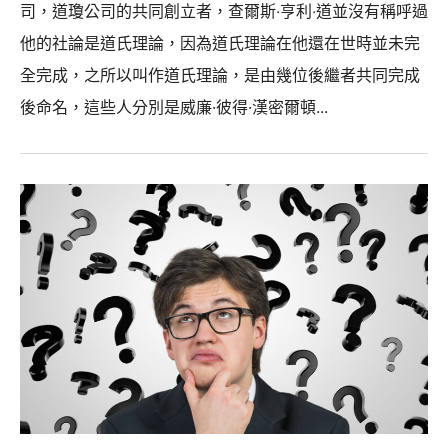
司，道瓊公司的共同創立者，查爾斯‧亨利‧道並沒有稱呼過
他的社論是道氏理論，因為道氏理論在他還在世時並未完
全完成，之所以叫作道氏理論，是由幾位後繼者共同完成
後命名，這些人分別是威廉·彼得·漢密爾頓...