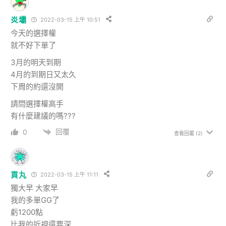
炎壩
2022-03-15 上午 10:51
今天的選擇權
就不好下單了
3月的明天到期
4月的到期日又太久
下周的約還沒開
請問選擇權高手
有什麼建議的嗎???
回覆
0
查看回覆
(2)
貢丸
2022-03-15 上午 11:11
獨大早 大家早
我的多單GG了
虧1200點
比我的近視還要深