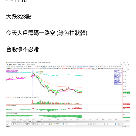
***11:18
大跌323點
今天大戶籌碼一路空 (綠色柱狀體)
台股慘不忍睹