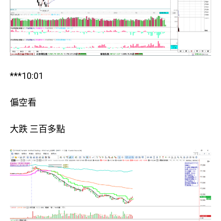
***10:01
偏空看
大跌 三百多點