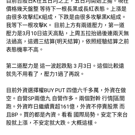
目前台股日K在五日均之上，五日均開始上揚。現在
價格幾天盤整 等待下一根長黑或長紅表態。上漲是
由很多攻擊紅K組成，下跌是由很多攻擊黑K組成。
我等下一根攻擊K。 目前上方有兩道壓力，第一道
壓力是3月10日這天高點，上周五拉抬過後連兩天無
法過高，這週三結算(明天結算)，依照經驗結算之前
表態機率不高。
第二道壓力是 這一波起跌點 3 月3日。這個比較遠
就先不用看了，壓力1過了再說。
目前外資選擇權BUY PUT 四億六千多萬，外資在做
空。自營SP兩億九 自營作多。兩個對幹 行情[區間
跑。外資昨日繼續賣超161億，外資不停賣股票 而
且BP。買的都是內資。看看 國際局勢。安定下來台
股就上漲，不安定就大跌。大概這樣。