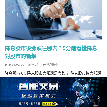
降息股市後漲跌往哪去？5分鐘看懂降息
對股市的衝擊！
2025/02/20
649人
降息股市
降息股市 01. 降息股市會漲還是會跌？ 降息股市後會漲還
是跌？降息通常被視為股市的利多因素，因為它能降低資
金成本，促使企業擴張與投資，進而提升獲利能力。此
外，利率下降會增加市場流動性，讓投資人將資金從低收
益的存款或債券轉向股票市場，推升股價。同時，降息也