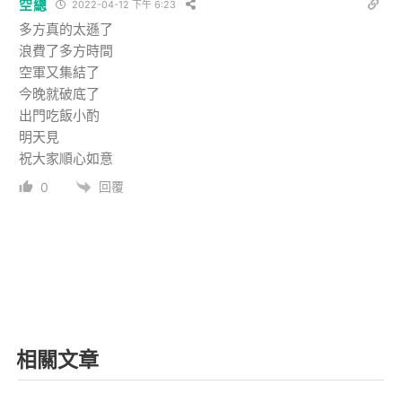
空總
2022-04-12 下午 6:23
多方真的太遜了
浪費了多方時間
空軍又集結了
今晚就破底了
出門吃飯小酌
明天見
祝大家順心如意
回覆
0
相關文章