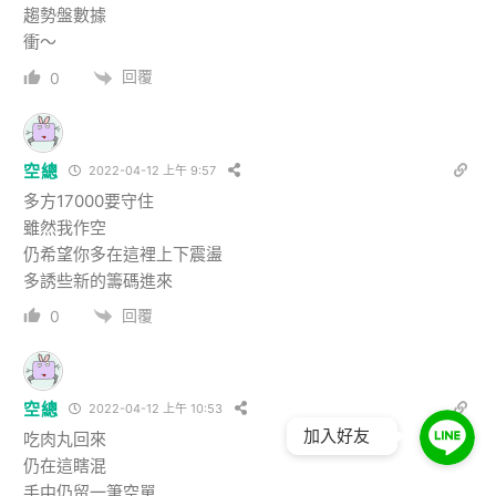
趨勢盤數據
衝～
回覆
0
空總
2022-04-12 上午 9:57
多方17000要守住
雖然我作空
仍希望你多在這裡上下震盪
多誘些新的籌碼進來
回覆
0
空總
2022-04-12 上午 10:53
加入好友
吃肉丸回來
仍在這瞎混
手中仍留一筆空單