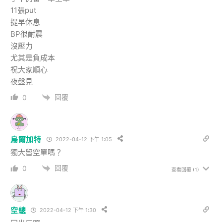
11張put
提早休息
BP很耐震
沒壓力
尤其是負成本
祝大家順心
夜盤見
回覆
0
烏爾加特
2022-04-12 下午 1:05
獨大留空單嗎？
回覆
0
查看回覆
(1)
空總
2022-04-12 下午 1:30