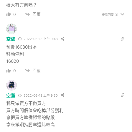
獨大有方向嗎？
回覆
0
查看回覆
(1)
空總
2022-06-13 上午 9:48
預掛16080出塲
移動停利
16020
回覆
0
空董
2022-06-13 上午 9:50
我只做賣方不做買方
買方時間價值會吃掉部分獲利
寧把買方準備歸零的點數
拿來做期指勝率還比較高