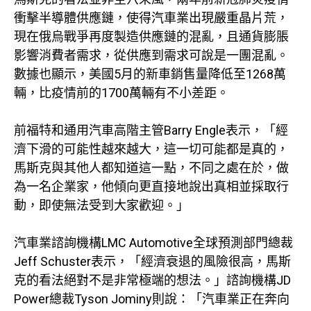
衝擊半導體供應鏈，使得汽車業出現嚴重晶片荒，
現在俄烏戰爭再度製造供應鏈的混亂，且通貨膨脹
影響消費者需求，從供應到需求可說是一團混亂。
數據也顯示，美國5月的新車銷售量降低至1268萬
輛，比疫情前的1700萬輛有不小差距。
前福特和通用汽車高階主管Barry Engle表示，「經
濟下滑的可能性越來越大，這一切可能都是真的，
馬斯克與其他人都知道這一點，不同之處在於，做
為一名企業家，他傾向更直接地說出真相並採取行
動，即使無法受到大家歡迎。」
汽車業諮詢機構LMC Automotive全球預測部門總裁
Jeff Schuster表示，「經濟衰退的風險很高，馬斯
克的看法絕對不是非常極端的想法。」諮詢機構JD
Power總裁Tyson Jominy則說：「汽車業正在奔向