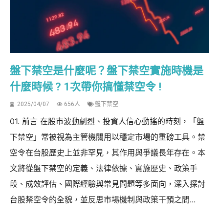
盤下禁空是什麼呢？盤下禁空實施時機是
什麼時候 ? 1次帶你搞懂禁空令 !
2025/04/07
656人
盤下禁空
01. 前言 在股市波動劇烈、投資人信心動搖的時刻，「盤
下禁空」常被視為主管機關用以穩定市場的重磅工具。禁
空令在台股歷史上並非罕見，其作用與爭議長年存在。本
文將從盤下禁空的定義、法律依據、實施歷史、政策手
段、成效評估、國際經驗與常見問題等多面向，深入探討
台股禁空令的全貌，並反思市場機制與政策干預之間...