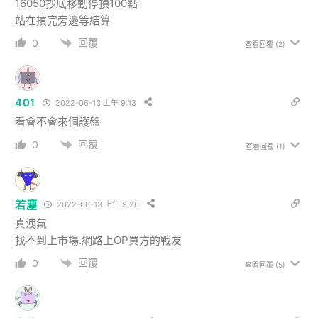
16050抄底移動停損100點
站在摃完旁邊等結算
回覆
0
查看回覆
(2)
401
2022-06-13 上午 9:13
看會不會來個護盤
回覆
0
查看回覆
(1)
若塵
2022-06-13 上午 9:20
真洩氣
找不到上市場.網路上OP買方的戰友
回覆
0
查看回覆
(5)