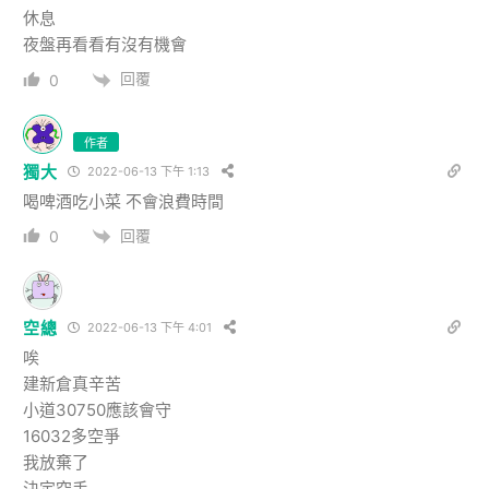
休息
夜盤再看看有沒有機會
回覆
0
作者
獨大
2022-06-13 下午 1:13
喝啤酒吃小菜 不會浪費時間
回覆
0
空總
2022-06-13 下午 4:01
唉
建新倉真辛苦
小道30750應該會守
16032多空爭
我放棄了
決定空手