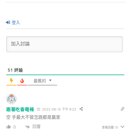
登入
51
評論
最舊的
跟著吃香喝辣
2022-06-12 下午 9:22
空 手最大不管怎跳都是贏家
回覆
0
查看回覆
(1)