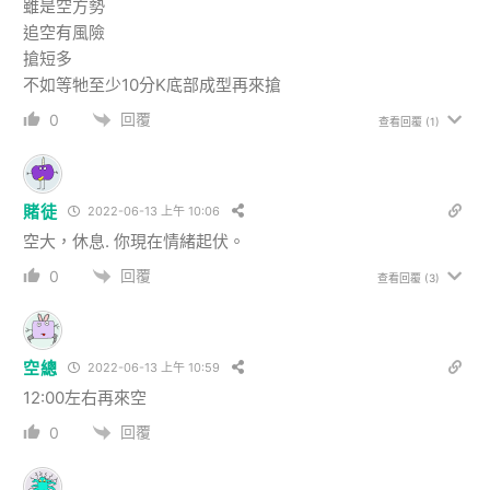
雖是空方勢
追空有風險
搶短多
不如等牠至少10分K底部成型再來搶
回覆
0
查看回覆
(1)
賭徒
2022-06-13 上午 10:06
空大，休息. 你現在情緒起伏。
回覆
0
查看回覆
(3)
空總
2022-06-13 上午 10:59
12:00左右再來空
回覆
0