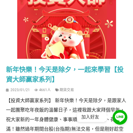
新年快樂！今天是除夕，一起來學習【投
資大師贏家系列】
2023/01/21
4661人
期貨交易
【投資大師贏家系列】 新年快樂！今天是除夕，是跟家人
一起團聚吃年夜飯的溫馨日子，這裡我跟大家拜個早年，
加入好友
祝大家新的一年身體健康、事事順心、交易獲利、荷包滿
滿！雖然過年期間台股(台指期)無法交易，但是剛好趁空