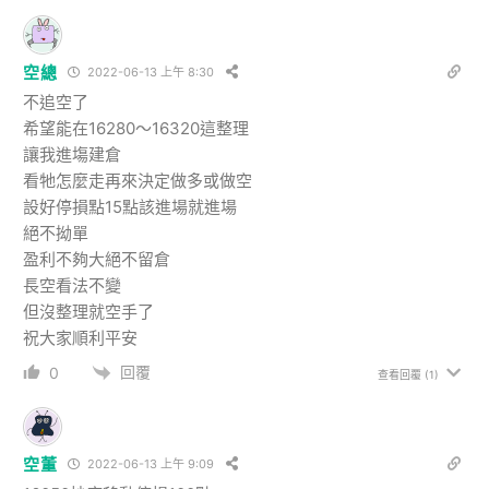
空總
2022-06-13 上午 8:30
不追空了
希望能在16280～16320這整理
讓我進塲建倉
看牠怎麼走再來決定做多或做空
設好停損點15點該進場就進場
絕不拗單
盈利不夠大絕不留倉
長空看法不變
但沒整理就空手了
祝大家順利平安
回覆
0
查看回覆
(1)
空董
2022-06-13 上午 9:09