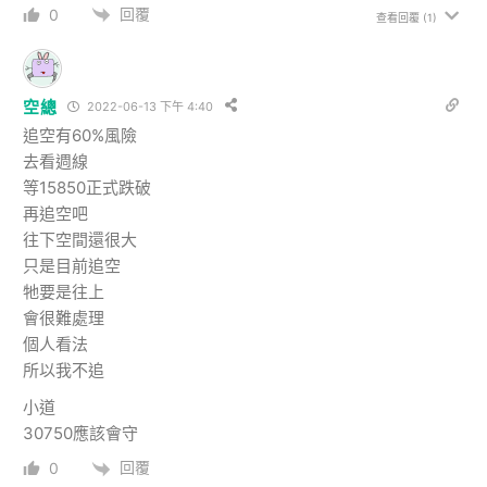
回覆
0
查看回覆
(1)
空總
2022-06-13 下午 4:40
追空有60%風險
去看週線
等15850正式跌破
再追空吧
往下空間還很大
只是目前追空
牠要是往上
會很難處理
個人看法
所以我不追
小道
30750應該會守
回覆
0