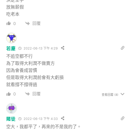
放無薪假
吃老本
回覆
0
若塵
2022-06-13 下午 4:29
不追空都不行
為了取得大利潤不做賣方
因為會養成習慣
但是取得大利潤前會有大虧損
就看撐不撐得過
回覆
0
查看回覆
(8)
賭徒
2022-06-13 下午 4:33
空大，我都平了，再來的不是我的了。