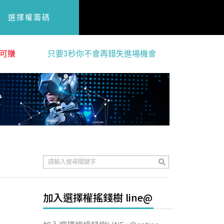
選擇權籌碼
可賺
只要3秒你不會再錯失進場機會
加入選擇權搖錢樹 line@