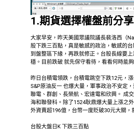
1.期貨選擇權盤前分享
大家早安，昨天美國眾議院議長裴洛西（Nan
股下跌三百點，真是敏感的政治，敏感的台
到盤整區下緣，再跌就修正。台股長線要上
穩。目前跌破 就先保守看待，看看何時能
昨日台積電領跌，台積電跳空下跌12元，
S&P原油反一 也爆大量，軍事政治不安定
聯電、群創、長榮航、宏達電和欣興。 成交額
海和聯發科。除了1524耿鼎爆大量上漲
外資賣超196億，台幣一度貶破30元大關
台股大盤日K 下跌三百點