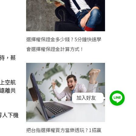
選擇權保證金多少錢 ? 5分鐘快速學
會選擇權保證金計算方式 !
待，蔡
上空航
遠離共
加入好友
等人下機
把台指選擇權買方當樂透玩 ? 1招贏