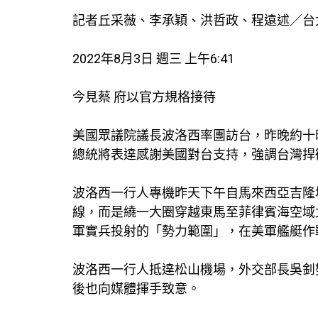
記者丘采薇、李承穎、洪哲政、程遠述／台
2022年8月3日 週三 上午6:41
今見蔡 府以官方規格接待
美國眾議院議長波洛西率團訪台，昨晚約十
總統將表達感謝美國對台支持，強調台灣捍
波洛西一行人專機昨天下午自馬來西亞吉隆
線，而是繞一大圈穿越東馬至菲律賓海空域
軍實兵投射的「勢力範圍」，在美軍艦艇作
波洛西一行人抵達松山機場，外交部長吳釗
後也向媒體揮手致意。