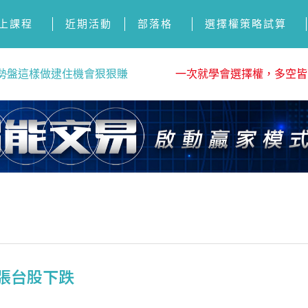
上課程
近期活動
部落格
選擇權策略試算
勢盤這樣做逮住機會狠狠賺
一次就學會選擇權，多空皆
緊張台股下跌