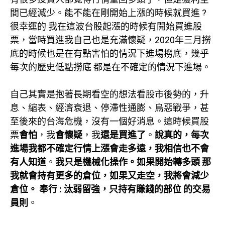
間已經減少。能不能在剛開始上漲的時候就買進 ?
很幸運的 我在這波台股起漲的時候有開始買進股
票，當時買進我自己也是充滿懷疑，2020年三月撈
底的時候也是在有點害怕的情況下進場撈底，幾乎
每次的歷史低點撈底 都是在不確定的情況下進場。
自己其實是抱著長期看空的想法看股市後勢的，升
息、縮表、經濟衰退、停滯性通膨、烏惡戰爭，甚
至後來的台海危機，沒有一個好消息。這時候買股
票
會怕
，我
會懷疑
，我
還是買進了
。
說真的，每次
進場我都不確定行情上漲會走多遠，我相信也不會
有人知道
。
我只是機械化操作。如果開始轉多頭 那
我就會持有更多的倉位，如果又走空，我將會減少
倉位。 奉行 : 汰弱留強，只持有賺錢的部位 的交易
員則
。