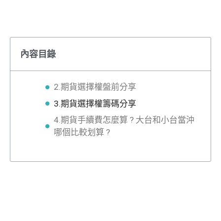
內容目錄
2.期貨選擇權盤前分享
3.期貨選擇權籌碼分享
4.期貨手續費怎麼算 ? 大台和小台當沖
哪個比較划算 ?