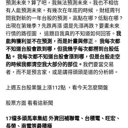
預測未來 ? 算了吧，我無法預測未來。我也不相信
有人能預測未來。有幾次在年底的時候 ，財經周刊
問我對新的一年台股的預測。高點在哪 ? 低點在哪 ?
出現在第幾季 ? 先跌再漲 還是先漲再跌 ? 要畫未來
行情的路徑圖 ， 這題目我真的不知道如何回答。
我
能夠獲利並不在預測，而是計畫與修正
。
我每次都
不知道台股會跌到哪，但我幾乎每次都撈到台股低
點。 我每次都不知道台股會漲到哪，但是台股走空
的時候我都清空我大部分的部位。
我們要當交易
者，而不是預言家，或是講得頭頭是道的分析師。
上週五台股業盤上漲112點 ，看今天怎麼開盤
股票方面 看看這新聞
17檔多頭馬車集結 外資回補聯電、台積電、旺宏、
長榮、南電等最積極