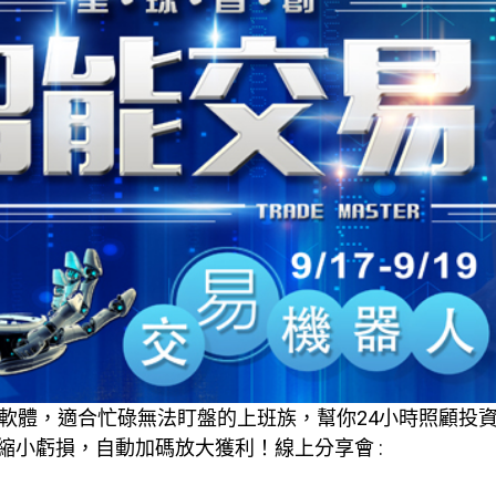
下單軟體，適合忙碌無法盯盤的上班族，幫你24小時照顧投
小虧損，自動加碼放大獲利！線上分享會 :