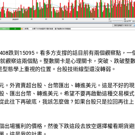
08跌到15095。看多方支撐的話目前有兩個觀察點，一
。我就觀察這兩個點。整數關卡是心理關卡，突破、跌破整數
點是型態學上重視的位置。台股技術線型還沒轉弱。
元。外資賣超台股、台幣匯出、轉進美元。這是不好的現
股、匯出台幣、轉進美元。希望不要再啟動這種交易模式
此往下再破底，我該怎麼做 ? 如果台股只是拉回再往上
個出場獲利的價格，然後下跌這段去放空選擇權看期貨避
單，這是我的計畫。