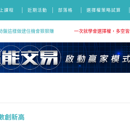
上課程
近期活動
部落格
選擇權策略試算
勢盤這樣做逮住機會狠狠賺
一次就學會選擇權，多空皆
指數創新高