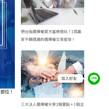
把台指選擇權買方當樂透玩 ? 1招贏
家不願透漏的選擇權交易密技 !
加入好友
資部位！
三大法人選擇權分享2個重點＋1個注