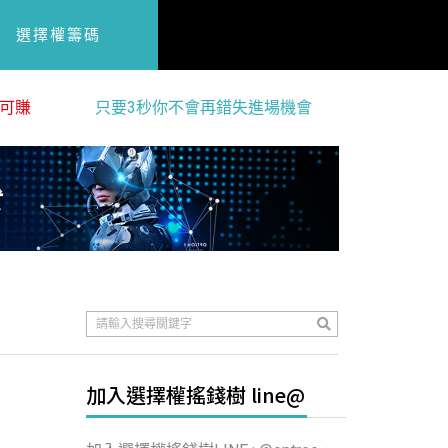
選擇權籌碼
可賺
只要3秒你不會再錯失進場機會
加入選擇權搖錢樹 line@