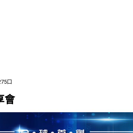
275口
分享會