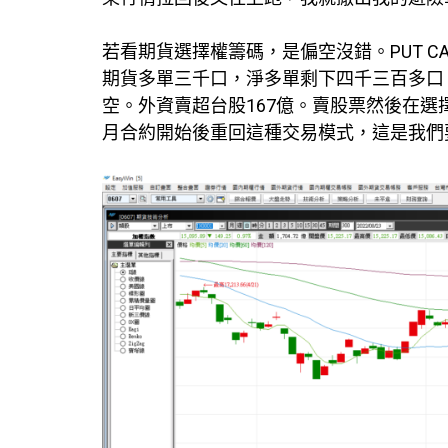
若看期貨選擇權籌碼，是偏空沒錯。PUT CALL
期貨多單三千口，淨多單剩下四千三百多口，
空。外資賣超台股167億。賣股票然後在
月合約開始後重回這種交易模式，這是我們