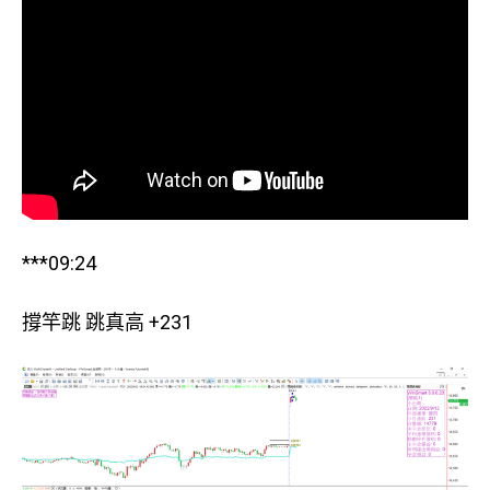
***09:24
撐竿跳 跳真高 +231