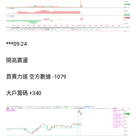
***09:24
開高震盪
買賣力道 空方數據 -1079
大戶籌碼 +340