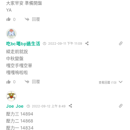
大家早安 準備開盤
YA
回覆
0
吃bc喝bp過生活
2022-09-11 下午 11:09
縱走前就說
中秋變盤
嘎空手嘎空單
嘎嘎嗚啦啦
回覆
0
查看回覆
(13)
Joe Joe
2022-09-12 上午 8:49
壓力三 14894
壓力二 14868
壓力一 14834