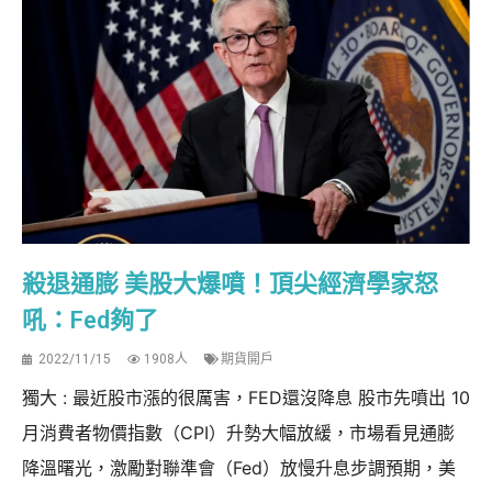
殺退通膨 美股大爆噴！頂尖經濟學家怒
吼：Fed夠了
2022/11/15
1908人
期貨開戶
獨大 : 最近股市漲的很厲害，FED還沒降息 股市先噴出 10
月消費者物價指數（CPI）升勢大幅放緩，市場看見通膨
降溫曙光，激勵對聯準會（Fed）放慢升息步調預期，美