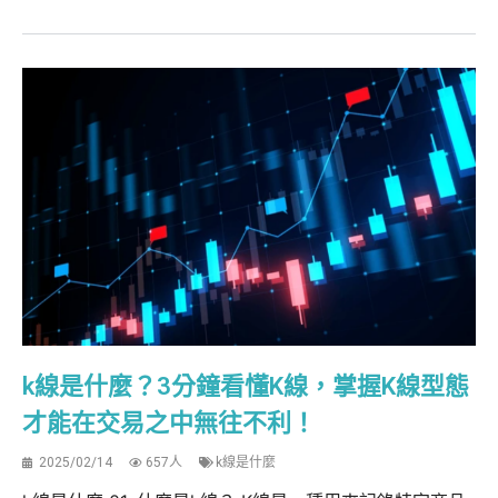
k線是什麼？3分鐘看懂K線，掌握K線型態
才能在交易之中無往不利！
2025/02/14
657人
k線是什麼