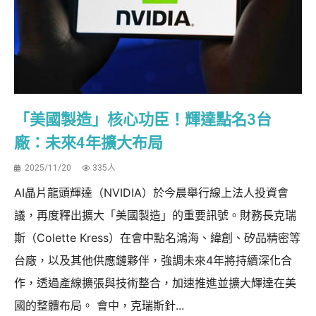
「美國製造」核心功臣！輝達點名3台
廠：未來4年擴大布局
2025/11/20
335人
AI晶片龍頭輝達（NVIDIA）於今晨舉行線上法人投資會
議，再度釋出擴大「美國製造」的重要訊號。財務長克瑞
斯（Colette Kress）在會中點名鴻海、緯創、矽品精密等
台廠，以及其他供應鏈夥伴，強調未來4年將持續深化合
作，透過產線擴張與技術整合，加速推進並擴大輝達在美
國的整體布局。 會中，克瑞斯針...