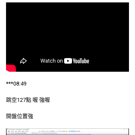
***08:49
跳空127點 喔 強喔
開盤位置強