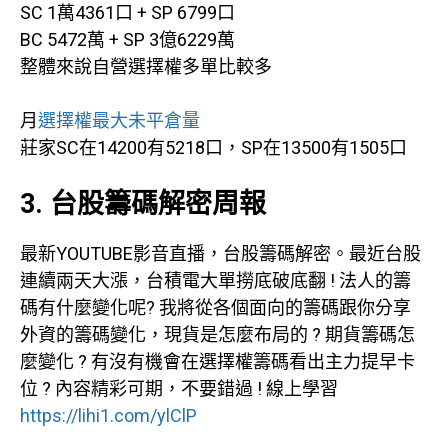
SC 1萬4361口 + SP 6799口
BC 5472萬 + SP 3億6229萬
整體來說自營選擇權多單比較多
月
選擇權最大未平倉量
莊家SC在14200有5218口，SP在13500有1505口
3. 台股籌碼解密周報
最新YOUTUBE影音直播，台股籌碼解密。最近台股
連續兩天大漲，台積電大單撈底破底翻 ! 法人的籌
碼有什麼變化呢? 我將從各個面向的籌碼跟你分享
外資的籌碼變化，現貨是怎麼布局的 ? 期貨籌碼怎
麼變化 ? 有沒有機會在選擇權籌碼看出主力提早卡
位 ? 內容精彩可期，不要錯過 ! 線上學習
https://lihi1.com/ylClP