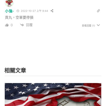
小強-
2022-10-27 上午 9:44
貢丸，空單要停損
回覆
0
查看回覆
(1)
相關文章