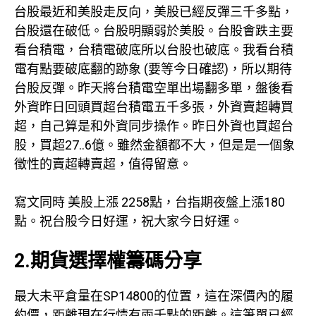
台股最近和美股走反向，美股已經反彈三千多點，
台股還在破低。台股明顯弱於美股。台股會跌主要
看台積電，台積電破底所以台股也破底。我看台積
電有點要破底翻的跡象 (要等今日確認)，所以期待
台股反彈。昨天將台積電空單出場翻多單，盤後看
外資昨日回頭買超台積電五千多張，外資賣超轉買
超，自己算是和外資同步操作。昨日外資也買超台
股，買超27..6億。雖然金額都不大，但是是一個象
徵性的賣超轉賣超，值得留意。
寫文同時 美股上漲 2258點，台指期夜盤上漲180
點。祝台股今日好運，祝大家今日好運。
2.期貨選擇權籌碼分享
最大未平倉量在SP14800的位置，這在深價內的履
約價，距離現在行情有兩千點的距離。這筆單已經