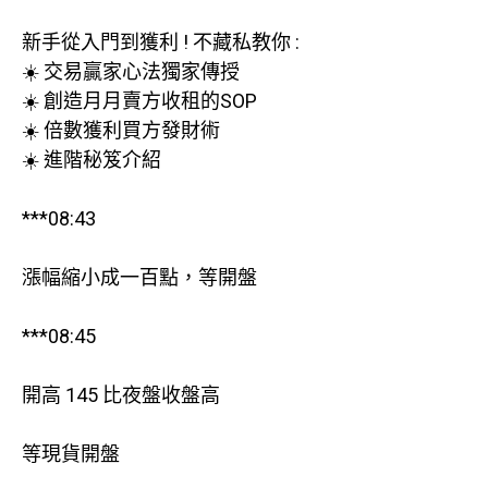
新手從入門到獲利 ! 不藏私教你 :
☀️ 交易贏家心法獨家傳授
☀️ 創造月月賣方收租的SOP
☀️ 倍數獲利買方發財術
☀️ 進階秘笈介紹
***08:43
漲幅縮小成一百點，等開盤
***08:45
開高 145 比夜盤收盤高
等現貨開盤