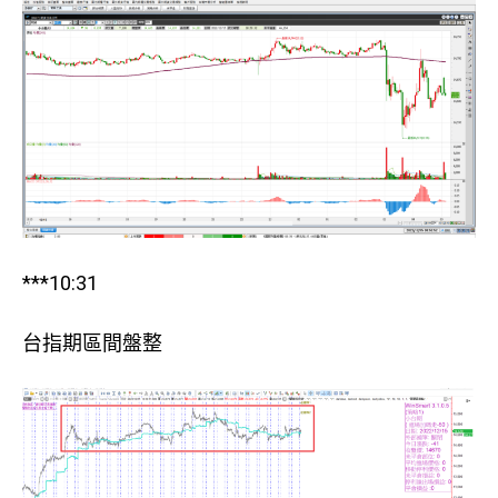
***10:31
台指期區間盤整