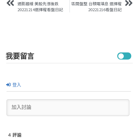
通膨趨緩 美股先漲後跌
區間盤整 台積電填息 選擇權
20221214選擇權看盤日記
20221216看盤日記
我要留言
登入
4
評論