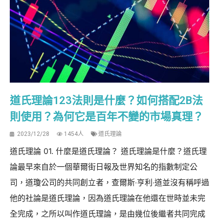
道氏理論123法則是什麼？如何搭配2B法
則使用？為何它是百年不變的市場真理？
2023/12/28
1454人
道氏理論
道氏理論 01. 什麼是道氏理論？ 道氏理論是什麼？道氏理
論最早來自於一個華爾街日報及世界知名的指數制定公
司，道瓊公司的共同創立者，查爾斯‧亨利‧道並沒有稱呼過
他的社論是道氏理論，因為道氏理論在他還在世時並未完
全完成，之所以叫作道氏理論，是由幾位後繼者共同完成