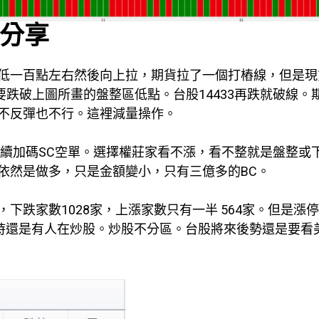
前分享
低一百點左右然後向上拉，期貨拉了一個打樁線，但是現
要跌破上圖所畫的盤整區低點。台股14433再跌就破線。
不反彈也不行。這裡減量操作。
繼續加碼SC空單。選擇權莊家看不漲，看不整就是盤整或
依然是做多，只是金額變小，只有三億多的BC。
下跌家數1028家，上漲家數只有一半 564家。但是漲
跌時還是有人在炒股。炒股不分區。台股將來後勢還是要看