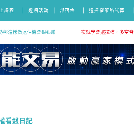
上課程
近期活動
部落格
選擇權策略試算
勢盤這樣做逮住機會狠狠賺
一次就學會選擇權，多空皆
選擇權看盤日記