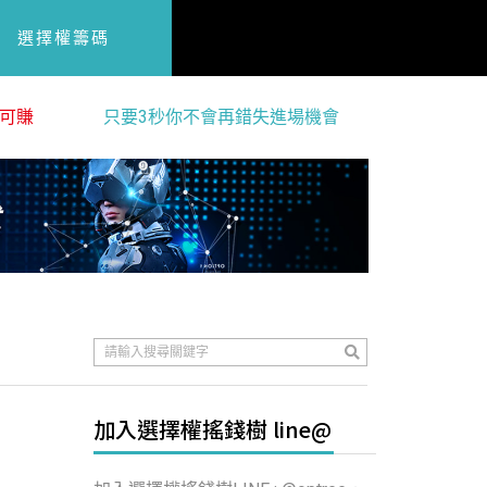
選擇權籌碼
可賺
只要3秒你不會再錯失進場機會
加入選擇權搖錢樹 line@