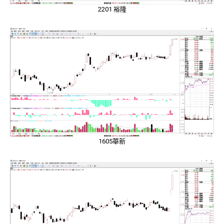
2201 裕隆
1605華新