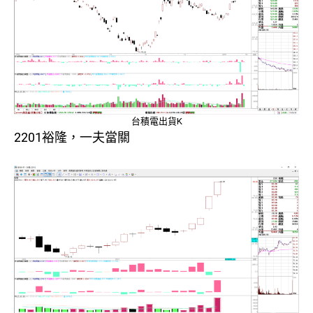
台積電出貨K
2201裕隆，一夫當關