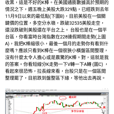
收黑，這是不好的K棒。在美國通膨數據高於預期的
情況之下，週五晚上美股大跌329點，已經跌到去年
11月9日以來的最低點(下圖B)，目前美股在一個關
鍵價的位置，多空分水嶺，跌破32535美股走空，
還沒跌破則美股還在平台之上。 台股也是在一個平
台區，你看富時台灣指數在228連假期間走勢(上圖
A)，我把K棒縮很小，最後一個月的走勢你有看到什
麼嗎 ? 應該只看到K棒在一個很狹小橫盤區間整理，
沒有什麼太令人擔心或是震驚的K棒。對，這就是我
的答案。你看短線分K走勢一下V轉一下A轉 (圖C) ，
看起來很恐怖，拉長線來看，台股只是在一個區間
整理罷了，目前跌到盤整區下緣，等他出去再說。