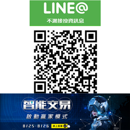
「選擇權搖錢樹」APP