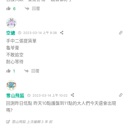
回覆
6
空總
2023-03-14 上午 9:38
手中二張提貨單
龜苓膏
不敢追空
耐心等待
回覆
1
雪山飛狐
2023-03-14 上午 10:02
回測昨日低點 昨天10點護盤到11點的大人們今天還會出現
嗎?
雪山飛狐 上次編輯 3 年 前