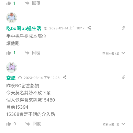
回覆
1
吃bc喝bp過生活
2023-03-14 上午 10:17
手中幾乎零成本部位
讓他跑
回覆
1
查看回覆
(2)
空總
2023-03-14 下午 12:28
昨晚BC留倉虧損
今天莫名其妙不敢下單
個人覺得會來挑戰15480
目前15394
15388會是不錯的介入點
回覆
0
查看回覆
(1)