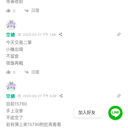
等著收割
回覆
0
空總
2023-03-27 下午 1:48
今天交易二筆
小賺出塲
不留倉
夜盤再戰
回覆
0
空總
2023-03-27 下午 3:26
目前15760
手上沒單
加入好友
不追空了
若有彈上來15790附近再看看