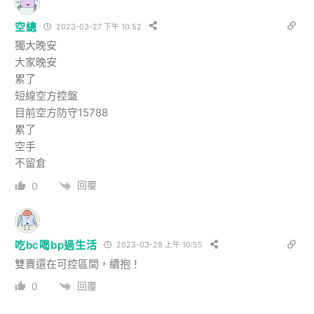
空總
2023-03-27 下午 10:52
獨大晚安
大家晚安
累了
短線空方控盤
目前空方防守15788
累了
空手
不留倉
回覆
0
吃bc喝bp過生活
2023-03-28 上午 10:55
雙賣還在可控區間，續抱！
回覆
0