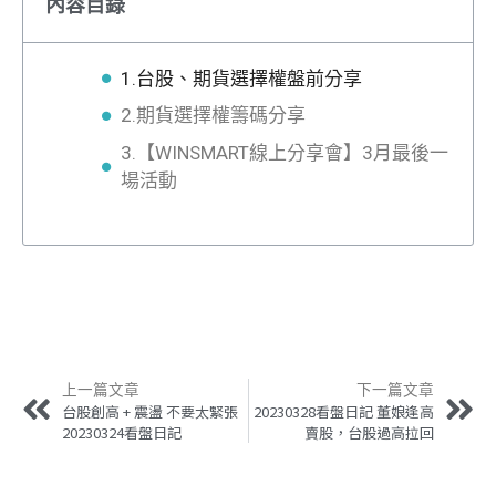
內容目錄
1.台股、期貨選擇權盤前分享
2.期貨選擇權籌碼分享
3.【WINSMART線上分享會】3月最後一
場活動
上一篇文章
下一篇文章
台股創高 + 震盪 不要太緊張
20230328看盤日記 董娘逢高
20230324看盤日記
賣股，台股過高拉回