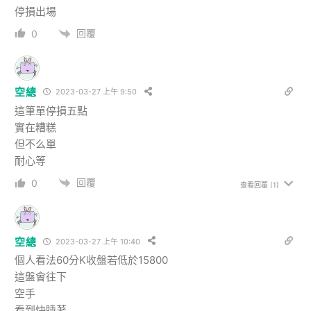
停損出場
回覆
0
空總
2023-03-27 上午 9:50
這筆單停損五點
實在糟糕
但不么單
耐心等
回覆
0
查看回覆
(1)
空總
2023-03-27 上午 10:40
個人看法60分K收盤若低於15800
這盤會往下
空手
看到快睡著