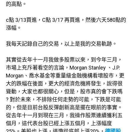
的高點。
c點 3/13買進，C點 3/17 再買進，然後六天580點的
漲幅。
我每天記錄自己的交易，以上是我的交易軌跡。
其實從去年十一月我做多股票以來，到今年三月，
市場上充斥著看空的言論，Morgan Stanley 、J.P.
Morgan、喬水基金等重量級金融機構看壞股市，更
大的跌幅在後面，更大的經濟危機將發生，說得很
聳動，大家也都很關心，但是，股市真的會下跌嗎
? 對於未來，不排除任何走勢的可能，下跌是可能
的，但是目前台股反彈創新高是擺在眼前的事實。
從去年十一月到現在三月，我操作股票連續獲利五
個月，這代表台股已經上漲五個月，上漲幅度
25%。美股也上漲，道瓊從底部上漲20%，
德國股