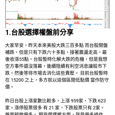
1.台股選擇權盤前分享
大家早安，昨天本來美股大跌三百多點 而台股開盤
補跌，但是只有下跌六十多點，接著震盪走高，最
後收漲55點。台股暫時化解大跌的危機，但是我想
空方事件還沒落幕，後續陸續有利空消息讓股市下
跌。然後等待市場去消化這些賣壓。 目前台股暫時
在 15200 之上，多方就以這個區間低點價 當作防守
價。
昨日台股上漲家數比較多，上漲 959家，下跌 623
家。漲停股票很多 有 21 家，下跌股票只有 2家。
盤面稍微偏多。 期貨選擇權方面，我是偏多操作