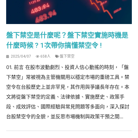
盤下禁空是什麼呢？盤下禁空實施時機是
什麼時候 ? 1次帶你搞懂禁空令 !
2025/04/07
658人
盤下禁空
01. 前言 在股市波動劇烈、投資人信心動搖的時刻，「盤
下禁空」常被視為主管機關用以穩定市場的重磅工具。禁
空令在台股歷史上並非罕見，其作用與爭議長年存在。本
文將從盤下禁空的定義、法律依據、實施歷史、政策手
段、成效評估、國際經驗與常見問題等多面向，深入探討
台股禁空令的全貌，並反思市場機制與政策干預之間...