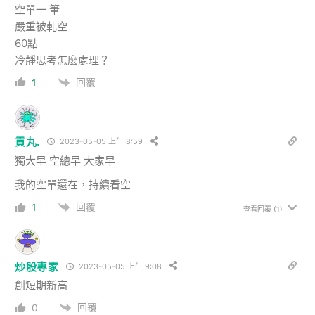
空單一 筆
嚴重被軋空
60點
冷靜思考怎麼處理？
回覆
1
貢丸.
2023-05-05 上午 8:59
獨大早 空總早 大家早
我的空單還在，持續看空
回覆
1
查看回覆
(1)
炒股專家
2023-05-05 上午 9:08
創短期新高
回覆
0