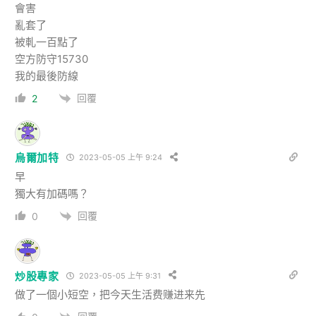
會害
亂套了
被軋一百點了
空方防守15730
我的最後防線
回覆
2
烏爾加特
2023-05-05 上午 9:24
早
獨大有加碼嗎？
回覆
0
炒股專家
2023-05-05 上午 9:31
做了一個小短空，把今天生活费赚进来先