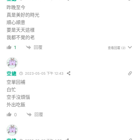
昨晚至今
真是美好的時光
順心順意
要是天天這樣
我都不覺的老
回覆
1
查看回覆
(2)
空總
2023-05-05 下午 12:43
空單回補
白忙
空手沒煩惱
外出吃飯
回覆
0