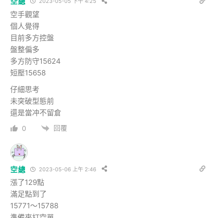
空總
2023-05-05 下午 4:25
空手觀望
個人覺得
目前多方控盤
盤整偏多
多方防守15624
短壓15658
仔細思考
未突破型態前
還是當冲不留倉
回覆
0
空總
2023-05-06 上午 2:46
漲了129點
滿足點到了
15771～15788
準備來打空單