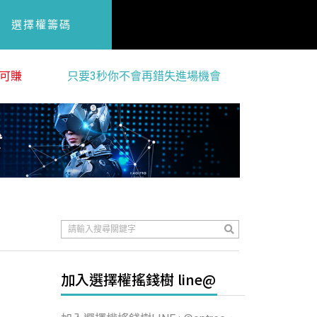
選擇權籌碼
可賺
只要3秒你不會再錯失進場機會
加入選擇權搖錢樹 line@