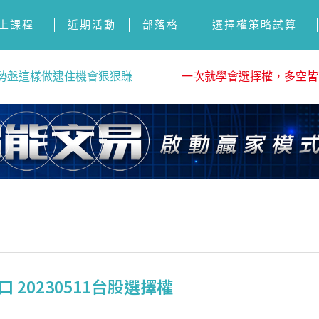
上課程
近期活動
部落格
選擇權策略試算
勢盤這樣做逮住機會狠狠賺
一次就學會選擇權，多空皆
20230511台股選擇權