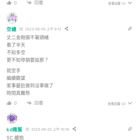
回覆
0
查看回覆
(1)
空總
2023-06-05 上午 9:12
丈二金剛摸不著頭緒
看了半天
不知多空
更不知停損要設那？
就空手
繼續觀望
家事最近做到沒事做了
時間真難熬
回覆
0
查看回覆
(2)
kd賭藍
2023-06-05 上午 10:16
SC 續抱