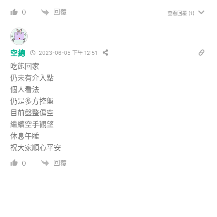
回覆
0
查看回覆
(1)
空總
2023-06-05 下午 12:51
吃飽回家
仍未有介入點
個人看法
仍是多方控盤
目前盤整偏空
繼續空手觀望
休息午睡
祝大家順心平安
回覆
0