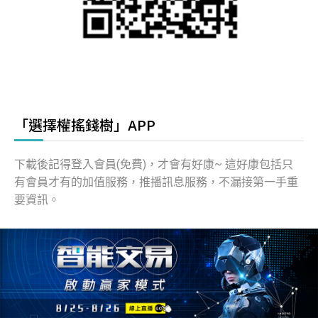
「選擇權搖錢樹」APP
下載後記得登入會員(免費)，才會有好康~ 這好康包括只
有會員才有的加值服務，推播訊息服務，不漏接第一手重
要資訊。