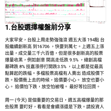
1.台股選擇權盤前分享
大家早安，台股上周走勢強強滾 週五大漲 194點 台
股繼續創新高 到16706 ，快要到萬七。上週五上漲
出量，成交量三千六百億，但是很多創新高的股票
爆量收黑，例如創意 開高走低跌 9.5% ，緯創高檔
墓碑跌 8% 技嘉漲停打開跌3.5% ，以上都是從最高
點算起的跌幅。多檔股票高檔有人賣出 造成股價下
跌。股價衝上去的時候，追價要小心。 放空也要小
心。 追價怕下跌，放空怕被嘎。 最好等拉回買。
周一 (今天) 是個重要的交易日，週五高檔爆量的那
些股票 要盯好，看看是會續漲還是下跌。請投資人