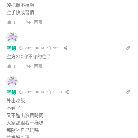
沒把握不進塲
空手快成習慣
回覆
0
空總
2023-06-14 上午 9:33
空方210守不守的住？
回覆
0
空總
2023-06-14 上午 10:56
外出吃飯
不看了
又不進出浪費時間
大家都跟我一樣嗎
都隨牠自己玩嗎
這裡好冷清