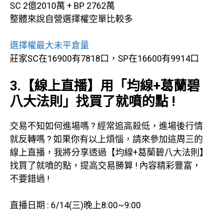
SC 2億2010萬 + BP 2762萬
整體來說自營選擇權空單比較多
選擇權最大未平倉量
莊家SC在16900有7818口，SP在16600有9914口
3.【線上直播】用「均線+葛蘭碧
八大法則」找買了就噴的點 !
交易不知如何進場嗎 ? 經常追高殺低，進場後行情
就反轉嗎 ? 如果你有以上煩惱，請來參加這周三的
線上直播，我將分享透過【均線+葛蘭碧八大法則】
找買了就噴的點，提高交易勝算 ! 內容精彩豐富，
不要錯過 !
直播日期 : 6/14(三)晚上8:00~9:00