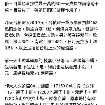
倍。自營也直接從幾千萬的BC一天成長到兩億兩千
萬。自營買了一萬多口的BC發揮作用了。
昨天台積電大漲 19元，台積電一黨股票就貢獻163
點的漲幅，廣達貢獻11點，鴻海貢獻九點，聯發科
貢獻6點，台達電貢獻5.8點。另外英業達漲停，欣
興上漲 4.35% ，南電上漲2.45% ，日月光控股上漲
3.5% ，以上是拉動台股上漲的權值股。
前一天出現墓碑線的 技嘉小漲兩元，表現算不錯，
是橫著走 不是往下走。緯創也是橫著走小漲 1.1
元，廣達最強漲7% 創新高。
昨天大漲多檔CALL 翻倍，17150 CALL 從12漲到
115，翻了十倍。17200 也翻了十倍。漲超多。 所
以SC沒走會被抬出場。 就像自營，原本是持有SC
幾千萬，但是昨天大漲立刻翻多到持有BC兩億多，