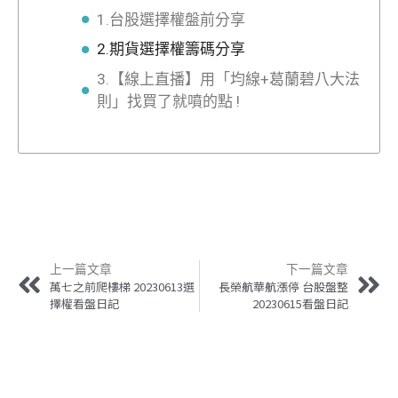
1.台股選擇權盤前分享
2.期貨選擇權籌碼分享
3.【線上直播】用「均線+葛蘭碧八大法
則」找買了就噴的點 !
上一篇文章
下一篇文章
萬七之前爬樓梯 20230613選
長榮航華航漲停 台股盤整
擇權看盤日記
20230615看盤日記