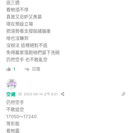
這三週
看牠漲不停
真是又忌妒又羨慕
壞在預設立場
把漲勢看支撐拋諸腦後
啥也沒賺到
沒辦法 這裡絕對不追
免得驘家落跑咱們留下洗碗
仍然空手 也不敢亂空
回覆
1
空總
2023-06-14 上午 9:01
仍然空手
不敢追空
17050～17240
等形態
看牠震