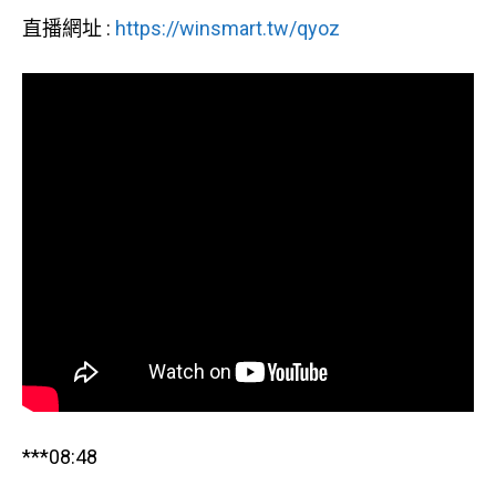
直播網址 :
https://winsmart.tw/qyoz
***08:48