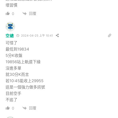
壞習慣
回覆
0
空總
2024-04-25 上午 10:41
可惜了
最低到19834
5分K收盤
19856站上軌道下緣
沒進多單
就30分K而言
若10:45能收上29955
這是一個強力做多訊號
目前空手
不追了
回覆
0