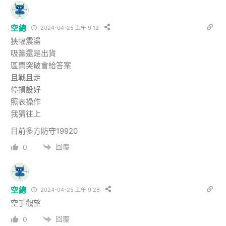
空總
2024-04-25 上午 9:12
狹幅震盪
吸籌還是出貨
區間突破會給答案
且戰且走
停損設好
照表操作
我猜往上
目前多方防守19920
回覆
0
空總
2024-04-25 上午 9:26
空手觀望
回覆
0