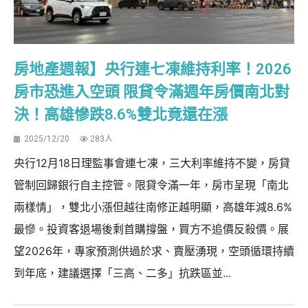
房地產週報】央行連七凍維持利率！2026
房市恐進入空頭 限貸令滿週年房價南北對
決！高雄慘跌8.6%雙北竟還在漲
2025/12/20
283人
央行12月18日理監事會連七凍，三大利率維持不變，房貸
管制回歸銀行自主控管。限貸令滿一年，房市呈現「南北
兩樣情」，雙北小漲但越往南修正越明顯，高雄年減8.6%
最慘。投資客退場後剩首購撐盤，買方不追價反殺價。展
望2026年，專家預測供過於求、賣壓湧現，空頭循環持續
到年底，建議選擇「三高、二多」抗跌區並...