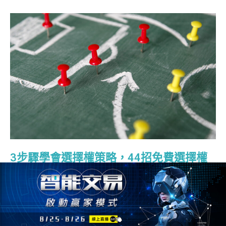
3步驟學會選擇權策略，44招免費選擇權
組合單，幫助你選擇權策略功力大躍進 !
2021/09/13
14695人
選擇權策略
選擇權策略01. 選擇權策略試算軟體-獨孤九劍 今天介紹
好用的選擇權策略單 - 選擇權獨孤九劍。這軟體是我