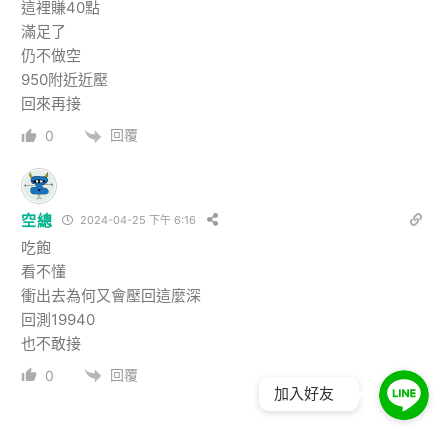
這裡賺40點
滿足了
仍不做空
950附近近壓
回來再接
回覆
0
空總
2024-04-25 下午 6:16
吃飽
看不懂
衝出去為何又會壓回這麼深
回測19940
也不敢接
回覆
0
加入好友