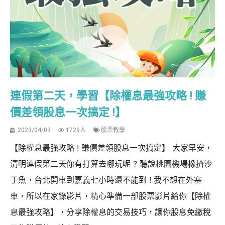
連假第二天，學習【除權息最強攻略 ! 賺
價差領股息一次搞定 !】
2023/04/03
1729人
股票教學
【除權息最強攻略 ! 賺價差領股息一次搞定】 大家早安，
清明連假第二天你有打算去哪玩呢 ? 聽說桃園機場橡擠沙
丁魚，台北開車到嘉義七小時還不能到 ! 我不想在外塞
車，所以在家錄影片，精心準備一部股票影片給你【除權
息最強攻略】，分享除權息的交易技巧，讓你股息免繳稅