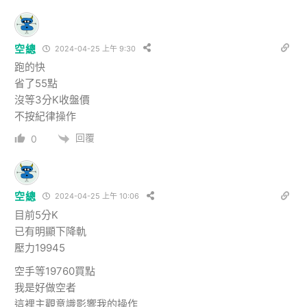
空總
2024-04-25 上午 9:30
跑的快
省了55點
沒等3分K收盤價
不按紀律操作
回覆
0
空總
2024-04-25 上午 10:06
目前5分K
已有明顯下降軌
壓力19945
空手等19760買點
我是好做空者
這裡主觀意識影響我的操作