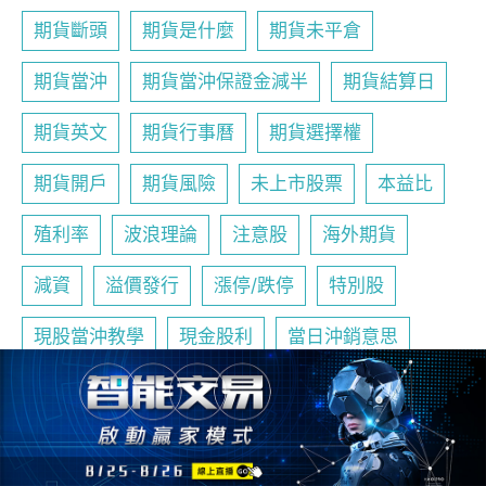
期貨斷頭
期貨是什麼
期貨未平倉
期貨當沖
期貨當沖保證金減半
期貨結算日
期貨英文
期貨行事曆
期貨選擇權
期貨開戶
期貨風險
未上市股票
本益比
殖利率
波浪理論
注意股
海外期貨
減資
溢價發行
漲停/跌停
特別股
現股當沖教學
現金股利
當日沖銷意思
當沖手續費
當沖教學
盤下禁空
盤後交易
禁空令
移動平均線
程式交易