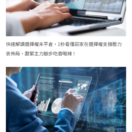
快速解讀選擇權未平倉，1秒看懂莊家在選擇權支撐壓力
表佈局，跟緊主力腳步吃香喝辣 !