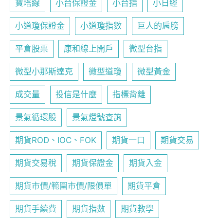
寶塔線
小台保證金
小台指
小日經
小道瓊保證金
小道瓊指數
巨人的肩膀
平倉股票
康和線上開戶
微型台指
微型小那斯達克
微型道瓊
微型黃金
成交量
投信是什麼
指標背離
景氣循環股
景氣燈號查詢
期貨ROD、IOC、FOK
期貨一口
期貨交易
期貨交易稅
期貨保證金
期貨入金
期貨市價/範圍市價/限價單
期貨平倉
期貨手續費
期貨指數
期貨教學