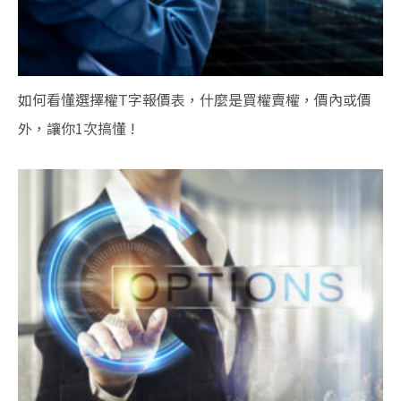
如何看懂選擇權T字報價表，什麼是買權賣權，價內或價
外，讓你1次搞懂 !