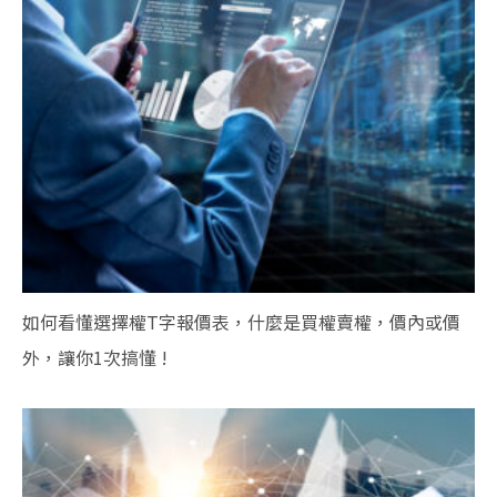
如何看懂選擇權T字報價表，什麼是買權賣權，價內或價
外，讓你1次搞懂 !