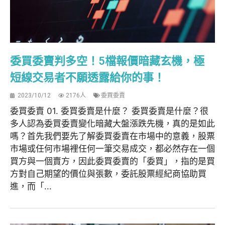
委買委賣判多空！5檔報價暗藏玄機，極
短線交易者不願透露給你的事！
2023/10/12
2176人
委買委賣
委買委賣 01. 委買委賣是什麼？ 委買委賣是什麼？很
多人認為委買委賣變化暗藏大盤漲跌先機，真的是如此
嗎？首先我們要先了解委買委賣在市場中的意義，股票
市場或任何市場裡任何一筆交易成交，都必然存在一個
買方與一個賣方，因此委買委賣的「委買」，指的是買
方對自己期望的價位與張數，委託股票經紀商協助買
進，而「...