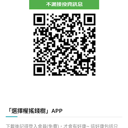
「選擇權搖錢樹」APP
下載後記得登入會員(免費)，才會有好康~ 這好康包括只