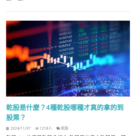
乾股是什麼？4種乾股哪種才真的拿的到
股票？
2024/11/07
1218人
乾股