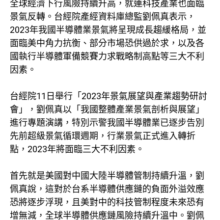
全球經濟下行風險持續升高，就連科技產業也面臨
景氣反轉。台經院產經資料庫總監劉佩真表示，
2023年我國半導體業景氣將呈現成長趨緩格局，並
面臨美中角力抗衡、部分市場恐供過於求，以及各
國執行半導體軍備競賽力求戰略制高點等三大不利
因素。
台經院11日舉行「2023年景氣展望與產業趨勢研討
會」，劉佩真以「我國整體產業景氣剖析與展望」
進行專題演講，特別示警我國半導體業已逐步告別
先前超級景氣循環週期，行業景氣正式進入轉折
點，2023年將面臨三大不利因素。
首先就是美國對中國大陸半導體管制持續升溫，劉
佩真說，這對於台系半導體供應鏈的負面外溢效應
恐將逐步浮現，且美對中的科技管制程度未來恐有
增無減，全球半導體供應鏈風險持續升溫中。劉佩