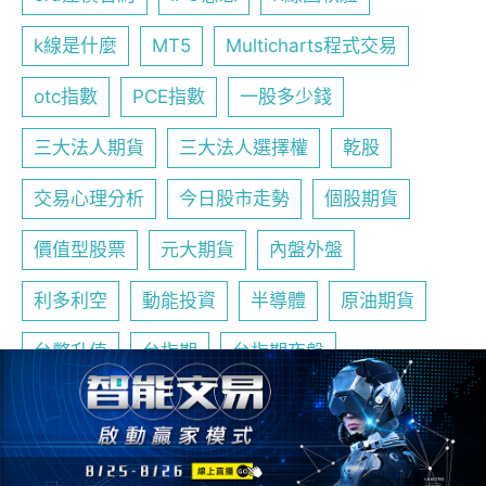
k線是什麼
MT5
Multicharts程式交易
otc指數
PCE指數
一股多少錢
三大法人期貨
三大法人選擇權
乾股
交易心理分析
今日股市走勢
個股期貨
價值型股票
元大期貨
內盤外盤
利多利空
動能投資
半導體
原油期貨
台幣升值
台指期
台指期夜盤
台指期怎麼玩
台指期散戶多空比
台指期是什麼
台指期結算日
台指選擇權