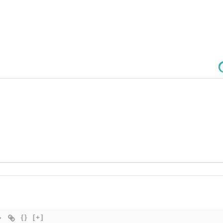
{}
[+]