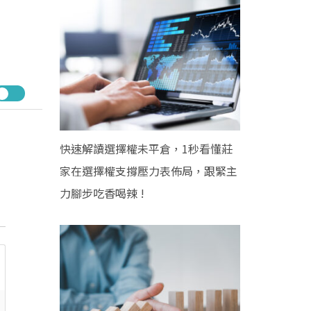
快速解讀選擇權未平倉，1秒看懂莊
家在選擇權支撐壓力表佈局，跟緊主
力腳步吃香喝辣 !