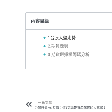
內容目錄
1台股大盤走勢
2.期貨走勢
3.期貨選擇權籌碼分析
上一篇文章
台幣升值 vs 貶值：這1次誰是資產配置的大贏家？