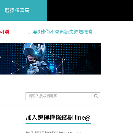
選擇權籌碼
可賺
只要3秒你不會再錯失進場機會
加入選擇權搖錢樹 line@