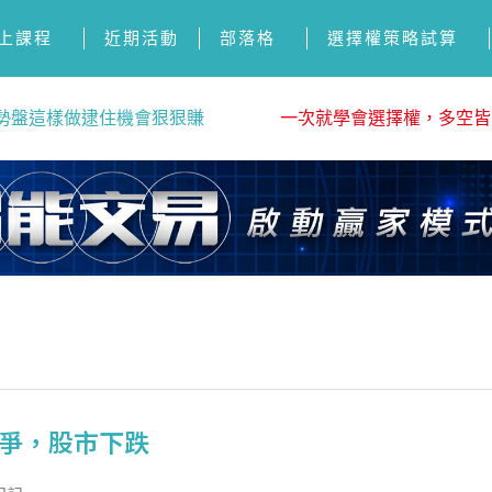
上課程
近期活動
部落格
選擇權策略試算
勢盤這樣做逮住機會狠狠賺
一次就學會選擇權，多空皆
朗戰爭，股市下跌