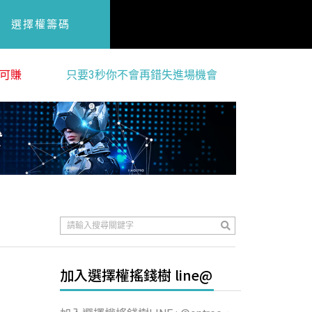
選擇權籌碼
可賺
只要3秒你不會再錯失進場機會
加入選擇權搖錢樹 line@