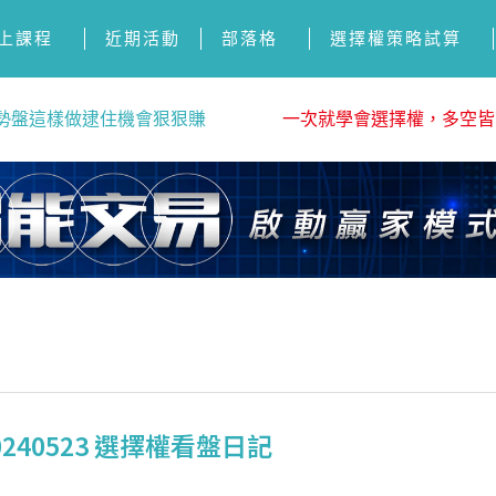
上課程
近期活動
部落格
選擇權策略試算
勢盤這樣做逮住機會狠狠賺
一次就學會選擇權，多空皆
40523 選擇權看盤日記