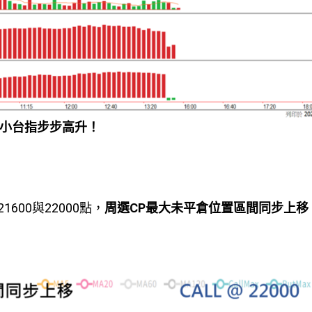
小台指步步高升！
00與22000點，
周選
CP
最大未平倉位置區間同步上移