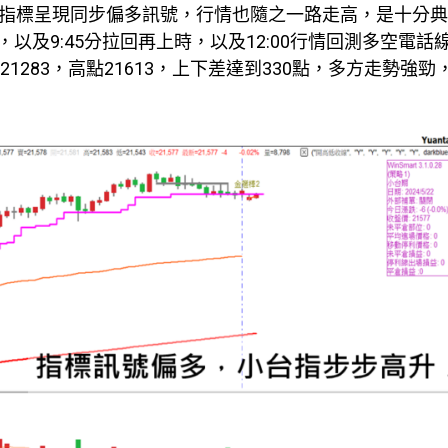
的雙指標呈現同步偏多訊號，行情也隨之一路走高，是十分
及9:45分拉回再上時，以及12:00行情回測多空電話
1283，高點21613，上下差達到330點，多方走勢強勁