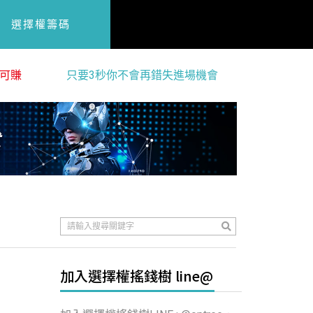
選擇權籌碼
可賺
只要3秒你不會再錯失進場機會
加入選擇權搖錢樹 line@