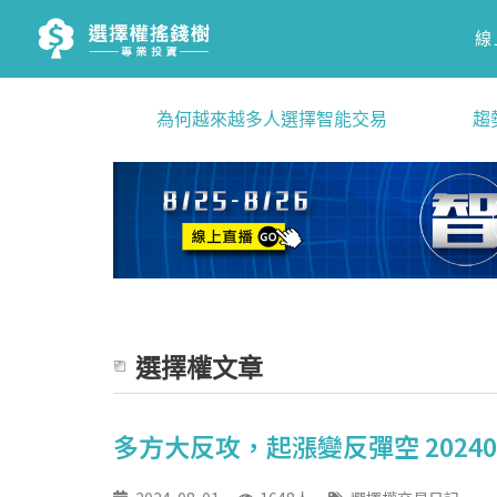
線
為何越來越多人選擇智能交易
趨
選擇權文章
多方大反攻，起漲變反彈空 2024