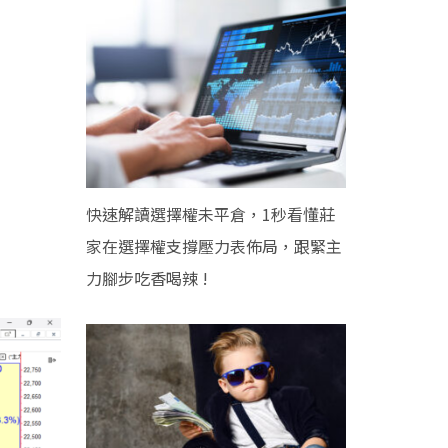
快速解讀選擇權未平倉，1秒看懂莊
家在選擇權支撐壓力表佈局，跟緊主
力腳步吃香喝辣 !