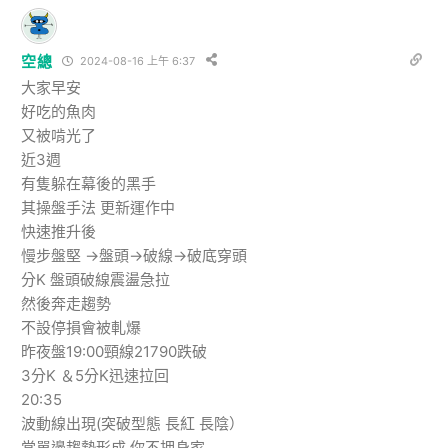
空總
2024-08-16 上午 6:37
大家早安
好吃的魚肉
又被啃光了
近3週
有隻躲在幕後的黑手
其操盤手法 更新運作中
快速推升後
慢步盤堅 →盤頭→破線→破底穿頭
分K 盤頭破線震盪急拉
然後奔走趨勢
不設停損會被軋爆
昨夜盤19:00頸線21790跌破
3分K ＆5分K迅速拉回
20:35
波動線出現(突破型態 長紅 長陰）
當單邊趨勢形成 你不押身家