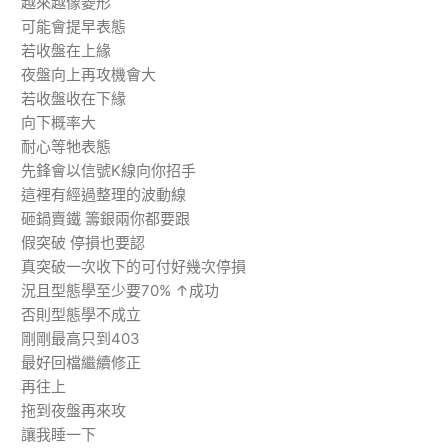
越來越像菱形
可能會提早表態
若收盤在上緣
夜盤向上再攻機會大
若收盤收在下緣
向下概率大
耐心等牠表態
先鋒會以信號K線向你招手
這裡有經過整理的波動線
砸鍋賣鐵 籌銀兩你都要跟
假突破 停損也要認
真突破一次收下的可付好幾次停損
況且型態學至少要70% ↑成功
否則型態學不成立
剛剛最高只到403
最好回檔繼續修正
再往上
拖到夜盤再來攻
讓我睡一下