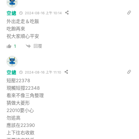
空總
2024-08-16 上午 10:14
外出走走＆吃飯
吃飽再來
祝大家順心平安
回覆
1
空總
2024-08-16 上午 11:10
短壓22378
現觸短撐22348
看來不像三角整理
猜做大菱形
22010要小心
勿追高
應該在22390
上下往右收斂