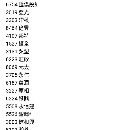
6754 匯僑設計
3019 亞光
3303 岱稜
8464 億豐
4107 邦特
1527 鑽全
3131 弘塑
6223 旺矽
8069 元太
3705 永信
6187 萬潤
3227 原相
6224 聚鼎
5508 永信建
5536 聖暉*
3003 健和興
8103 瀚荃