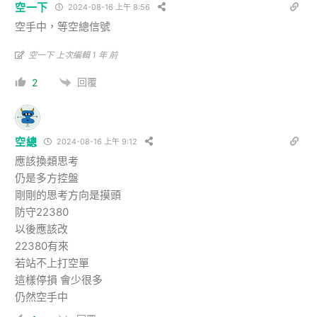
空一下
2024-08-16 上午 8:56
空手中，等空總信號
空一下 上次編輯 1 年 前
回覆
2
空總
2024-08-16 上午 9:12
應該換類思考
仍是多方控盤
剛剛的思考方向是摸頭
防守22380
以後應該改
22380有來
若站不上打空單
這樣停損 會少很多
仍然空手中