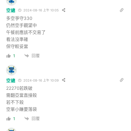
空總
2024-08-16 上午 10:05
多空爭守330
仍然空手觀望中
午餐前應該不交易了
看法沒準確
保守較妥當
回覆
1
空總
2024-08-16 上午 10:09
22270若跌破
需翻亞當直接殺
若不下殺
空單小賺要落袋
回覆
1