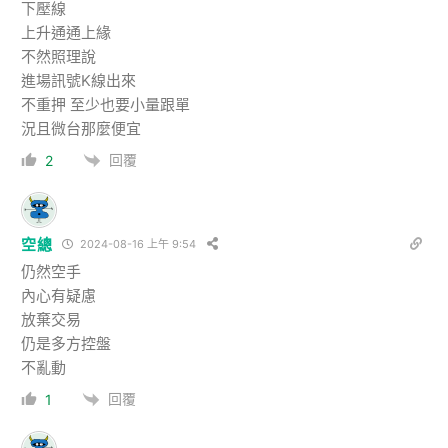
下壓線
上升通通上緣
不然照理說
進場訊號K線出來
不重押 至少也要小量跟單
況且微台那麼便宜
回覆
2
空總
2024-08-16 上午 9:54
仍然空手
內心有疑慮
放棄交易
仍是多方控盤
不亂動
回覆
1