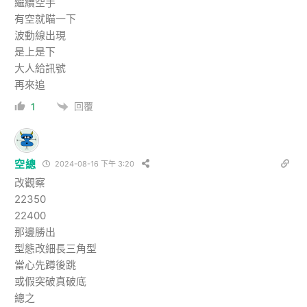
繼續空手
有空就𣈴一下
波動線出現
是上是下
大人給訊號
再來追
回覆
1
空總
2024-08-16 下午 3:20
改觀察
22350
22400
那邊勝出
型態改細長三角型
當心先蹲後跳
或假突破真破底
總之