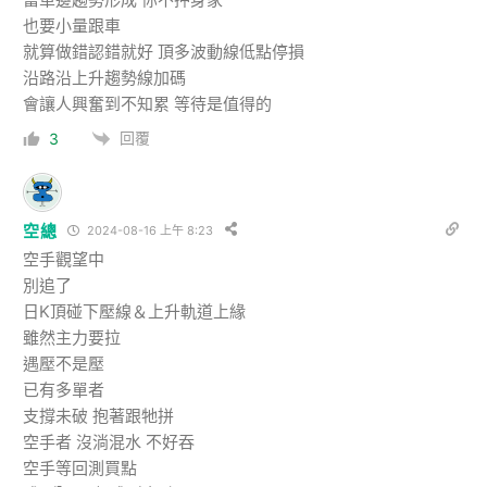
也要小量跟車
就算做錯認錯就好 頂多波動線低點停損
沿路沿上升趨勢線加碼
會讓人興奮到不知累 等待是值得的
回覆
3
空總
2024-08-16 上午 8:23
空手觀望中
別追了
日K頂碰下壓線＆上升軌道上緣
雖然主力要拉
遇壓不是壓
已有多單者
支撐未破 抱著跟牠拼
空手者 沒淌混水 不好吞
空手等回測買點