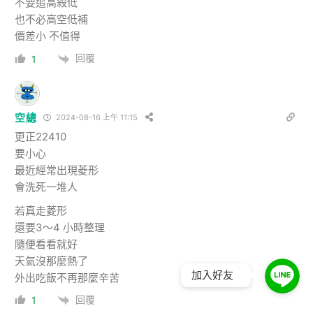
不要追高殺低
也不必高空低補
價差小 不值得
回覆
1
空總
2024-08-16 上午 11:15
更正22410
要小心
最近經常出現菱形
會洗死一堆人
若真走菱形
還要3～4 小時整理
隨便看看就好
天氣沒那麼熱了
加入好友
外出吃飯不再那麼辛苦
回覆
1