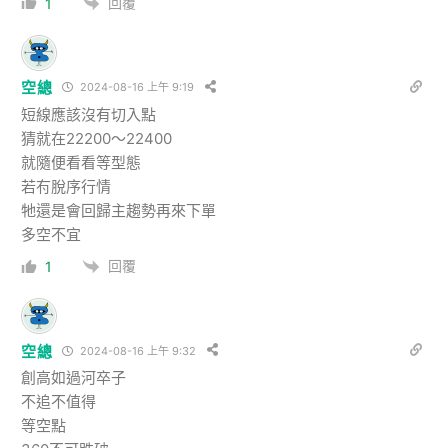
回覆
1
空總
2024-08-16 上午 9:19
短線應該沒有切入點
猜就在22200～22400
就隨便看看等型態
若𠕇脫序行情
牠還是會回歸主趨勢再來下單
多空不宜
回覆
1
空總
2024-08-16 上午 9:32
創高如過河卒子
不追不值得
等空點