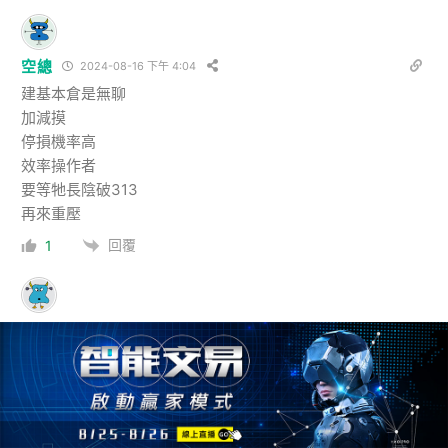
空總
2024-08-16 下午 4:04
建基本倉是無聊
加減摸
停損機率高
效率操作者
要等牠長陰破313
再來重壓
回覆
1
空一下
2024-08-16 下午 4:19
跟微空一筆
回覆
0