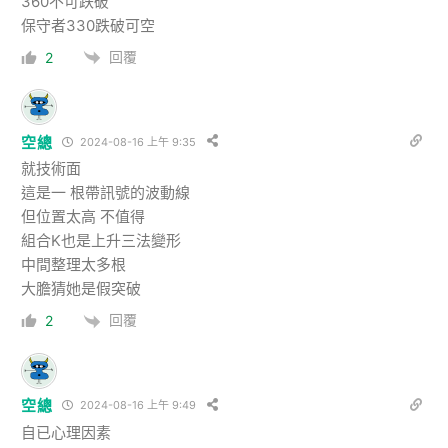
360不可跌破
保守者330跌破可空
回覆
2
空總
2024-08-16 上午 9:35
就技術面
這是一 根帶訊號的波動線
但位置太高 不值得
組合K也是上升三法變形
中間整理太多根
大膽猜她是假突破
回覆
2
空總
2024-08-16 上午 9:49
自已心理因素