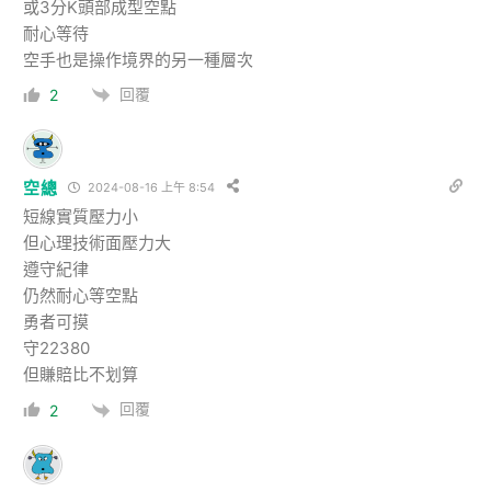
或3分K頭部成型空點
耐心等待
空手也是操作境界的另一種層次
回覆
2
空總
2024-08-16 上午 8:54
短線實質壓力小
但心理技術面壓力大
遵守紀律
仍然耐心等空點
勇者可摸
守22380
但賺賠比不划算
回覆
2