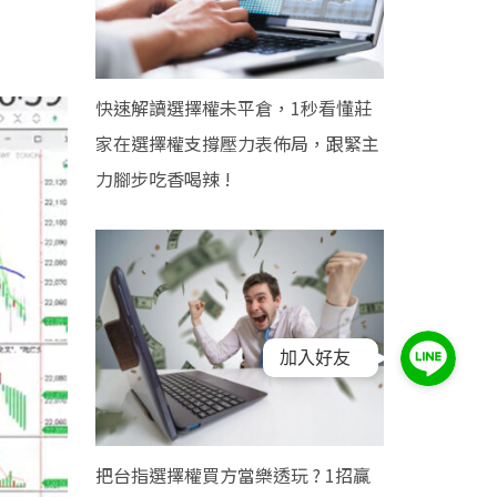
快速解讀選擇權未平倉，1秒看懂莊
家在選擇權支撐壓力表佈局，跟緊主
力腳步吃香喝辣 !
加入好友
把台指選擇權買方當樂透玩 ? 1招贏