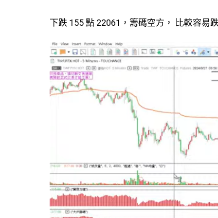
下跌 155 點 22061，籌碼空方， 比較