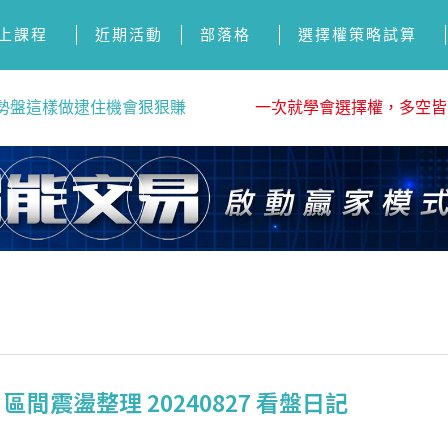
上課程
近期活動
部落格
選擇權策略試算
勢盤這樣做逮住機會狠狠賺
一次就學會選擇權，多空皆
間震盪整理 20240827 看盤日記