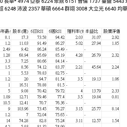
0 長華* 4974 亞泰 6224 聚鼎 6151 晉倫 1737 臺鹽 5443
超 6248 沛波 2357 華碩 6664 群翊 3008 大立光 6640 均華