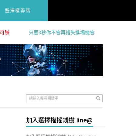
選擇權籌碼
可賺
只要3秒你不會再錯失進場機會
加入選擇權搖錢樹 line@