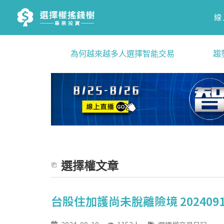
線
為何越來越多人選擇智能交易
趨
選擇權文章
台股住加護尚未脫離險境 202409