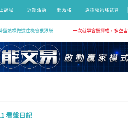
上課程
近期活動
部落格
選擇權策略試算
勢盤這樣做逮住機會狠狠賺
一次就學會選擇權，多空皆
11 看盤日記