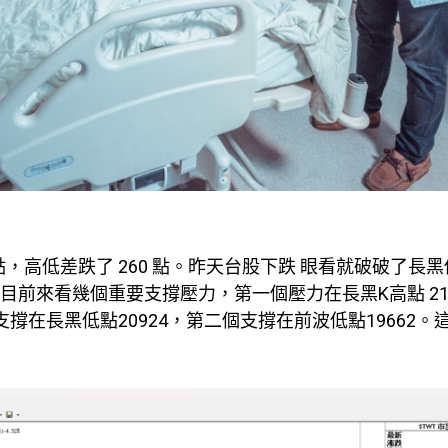
點，高低差跌了 260 點。昨天台股下跌 眼看就破破了長
目前來看幾個重要支撐壓力，第一個壓力在長黑K高點 215
支撐在長黑低點20924，第二個支撐在前波低點19662。