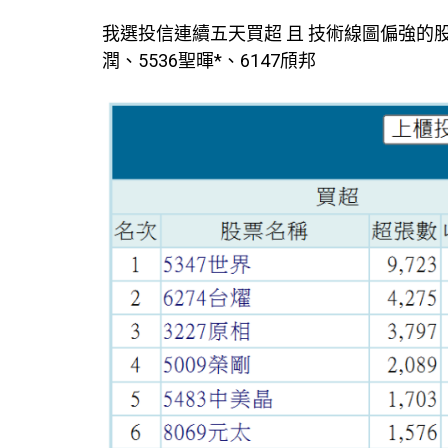
我選投信連續五天買超 且 技術線圖偏強的股票。
潤、5536聖暉*、6147頎邦