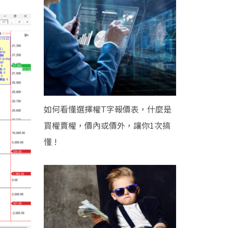
如何看懂選擇權T字報價表，什麼是
買權賣權，價內或價外，讓你1次搞
懂 !