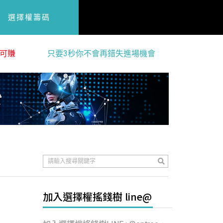
選擇權籌碼
可賺
只要3秒你不會再錯失進場機會
加入選擇權搖錢樹 line@