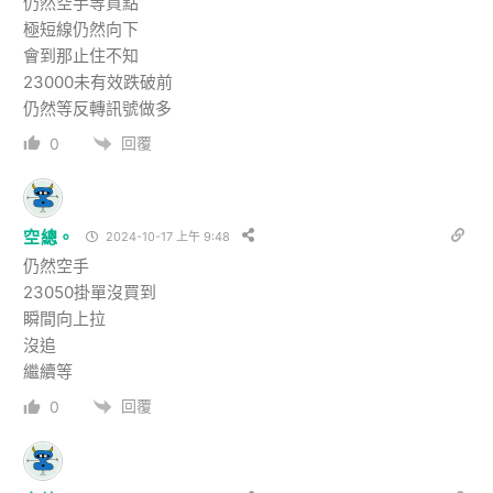
仍然空手等買點
極短線仍然向下
會到那止住不知
23000未有效跌破前
仍然等反轉訊號做多
回覆
0
空總。
2024-10-17 上午 9:48
仍然空手
23050掛單沒買到
瞬間向上拉
沒追
繼續等
回覆
0