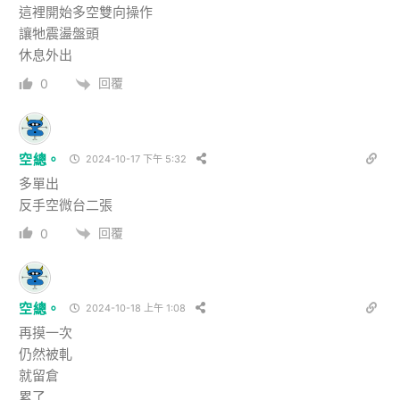
這裡開始多空雙向操作
讓牠震盪盤頭
休息外出
回覆
0
空總。
2024-10-17 下午 5:32
多單出
反手空微台二張
回覆
0
空總。
2024-10-18 上午 1:08
再摸一次
仍然被軋
就留倉
累了