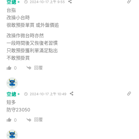
空總。
2024-10-17 上午 9:55
台指
改操小台時
很敢預掛單買 或外盤價追
改操作微台時亦然
一段時間後又恢復老習慣
只敢預掛獲利單滿足點出
不敢預掛買
回覆
0
空總。
2024-10-17 上午 10:49
短多
防守23050
回覆
0