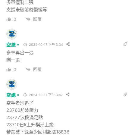
多單僅剩二張
支撐未破前就慢慢等
回覆
0
空總。
2024-10-17 下午 3:34
多單再出一張
剩一張
回覆
0
空總。
2024-10-17 下午 3:47
空手者別追了
23760前波壓力
23777波段滿足點
23710日k上升楔形上緣
若跌破下緣至少回測起漲18836