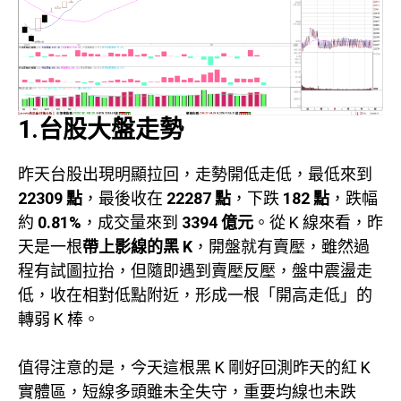
1.台股大盤走勢
昨天台股出現明顯拉回，走勢開低走低，最低來到
22309 點
，最後收在
22287 點
，下跌
182 點
，跌幅
約
0.81%
，成交量來到
3394 億元
。從 K 線來看，昨
天是一根
帶上影線的黑 K
，開盤就有賣壓，雖然過
程有試圖拉抬，但隨即遇到賣壓反壓，盤中震盪走
低，收在相對低點附近，形成一根「開高走低」的
轉弱 K 棒。
值得注意的是，今天這根黑 K 剛好回測昨天的紅 K
實體區，短線多頭雖未全失守，重要均線也未跌