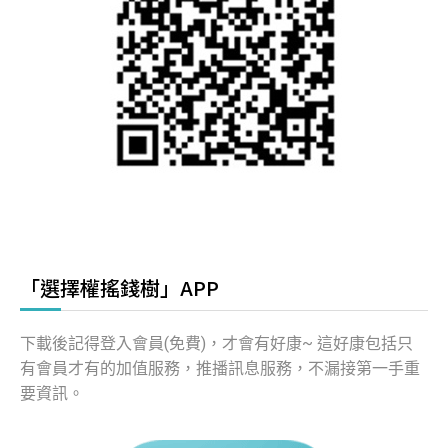
「選擇權搖錢樹」APP
下載後記得登入會員(免費)，才會有好康~ 這好康包括只
有會員才有的加值服務，推播訊息服務，不漏接第一手重
要資訊。