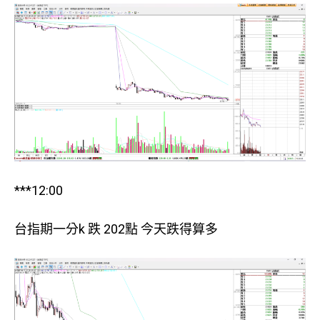
***12:00
台指期一分k 跌 202點 今天跌得算多