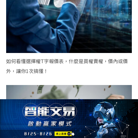
如何看懂選擇權T字報價表，什麼是買權賣權，價內或價
外，讓你1次搞懂 !