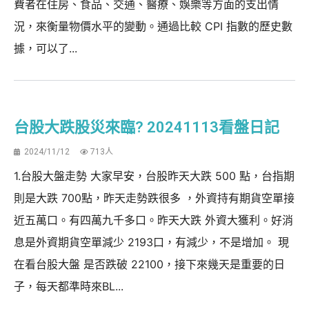
費者在住房、食品、交通、醫療、娛樂等方面的支出情
況，來衡量物價水平的變動。通過比較 CPI 指數的歷史數
據，可以了...
台股大跌股災來臨? 20241113看盤日記
2024/11/12
713人
1.台股大盤走勢 大家早安，台股昨天大跌 500 點，台指期
則是大跌 700點，昨天走勢跌很多 ，外資持有期貨空單接
近五萬口。有四萬九千多口。昨天大跌 外資大獲利。好消
息是外資期貨空單減少 2193口，有減少，不是增加。 現
在看台股大盤 是否跌破 22100，接下來幾天是重要的日
子，每天都準時來BL...