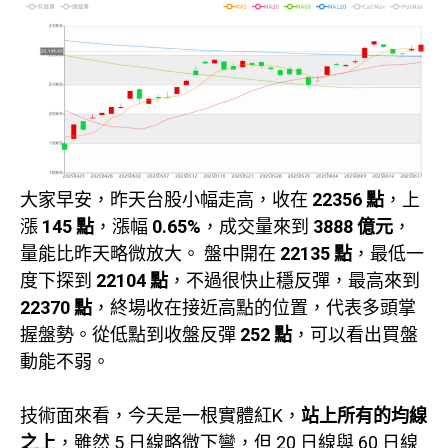
大家早安，昨天台股小幅走高，收在
22356 點
，上
漲
145 點
，漲幅
0.65%
，成交量來到
3888 億元
，
量能比昨天略微放大。 盤中開在
22135 點
，最低一
度下探到
22104 點
，不過很快止穩反彈，最高來到
22370 點
，終場收在接近高點的位置，代表多頭掌
握盤勢。從低點到收盤反彈
252 點
，可以看出買盤
動能不弱。
技術面來看，今天是一根實體紅K，
站上所有的均線
之上
，雖然 5 日線略微下彎，但 20 日線與 60 日線