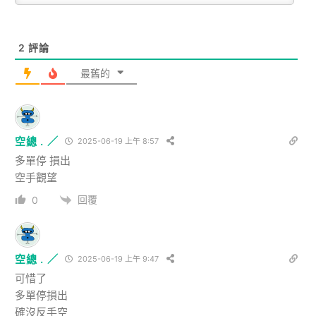
2
評論
最舊的
空總 . ／
2025-06-19 上午 8:57
多單停 損出
空手觀望
回覆
0
空總 . ／
2025-06-19 上午 9:47
可惜了
多單停損出
確沒反手空