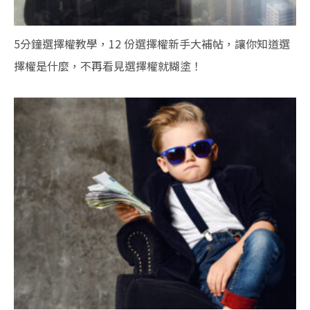
5分鐘選擇權教學，12 份選擇權新手大補帖，讓你知道選
擇權是什麼，不再看見選擇權就糊塗！