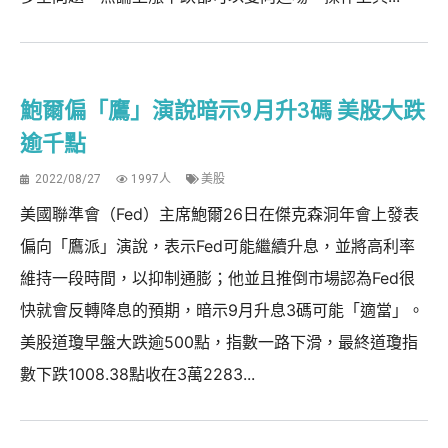
鮑爾偏「鷹」演說暗示9月升3碼 美股大跌
逾千點
2022/08/27
1997人
美股
美國聯準會（Fed）主席鮑爾26日在傑克森洞年會上發表
偏向「鷹派」演說，表示Fed可能繼續升息，並將高利率
維持一段時間，以抑制通膨；他並且推倒市場認為Fed很
快就會反轉降息的預期，暗示9月升息3碼可能「適當」。
美股道瓊早盤大跌逾500點，指數一路下滑，最終道瓊指
數下跌1008.38點收在3萬2283...