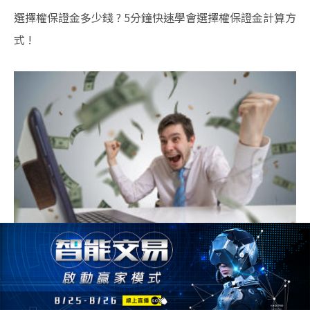
選擇權保證金多少錢 ? 5分鐘快速學會選擇權保證金計算方
式 !
把台指選擇權買方當樂透玩 ? 1招贏家不願透漏的選擇權交