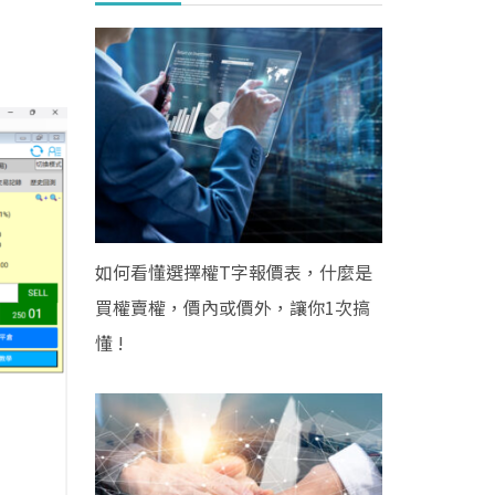
如何看懂選擇權T字報價表，什麼是
買權賣權，價內或價外，讓你1次搞
懂 !