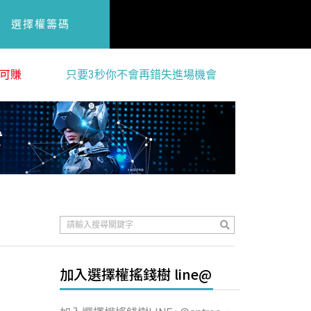
選擇權籌碼
可賺
只要3秒你不會再錯失進場機會
加入選擇權搖錢樹 line@