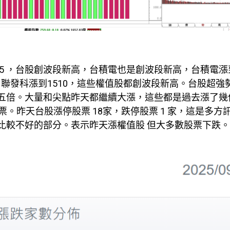
855 ，台股創波段新高，台積電也是創波段新高，台積電漲
.5，聯發科漲到1510，這些權值股都創波段新高。台股超強
了五倍。大量和尖點昨天都繼續大漲，這些都是過去漲了幾
。昨天台股漲停股票 18家，跌停股票 1 家，這是多方
這是比較不好的部分。表示昨天漲權值股 但大多數股票下跌。