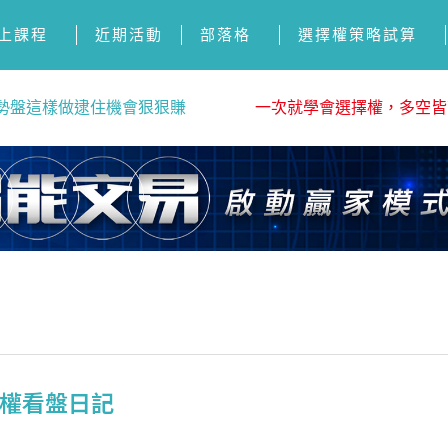
上課程
近期活動
部落格
選擇權策略試算
勢盤這樣做逮住機會狠狠賺
一次就學會選擇權，多空皆
選擇權看盤日記