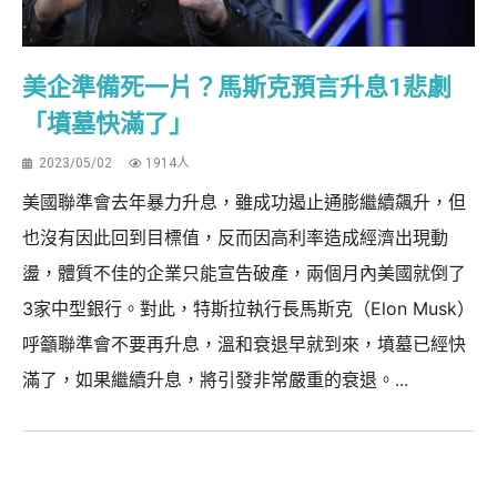
美企準備死一片？馬斯克預言升息1悲劇
「墳墓快滿了」
2023/05/02
1914人
美國聯準會去年暴力升息，雖成功遏止通膨繼續飆升，但
也沒有因此回到目標值，反而因高利率造成經濟出現動
盪，體質不佳的企業只能宣告破產，兩個月內美國就倒了
3家中型銀行。對此，特斯拉執行長馬斯克（Elon Musk）
呼籲聯準會不要再升息，溫和衰退早就到來，墳墓已經快
滿了，如果繼續升息，將引發非常嚴重的衰退。...