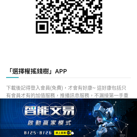
「選擇權搖錢樹」APP
下載後記得登入會員(免費)，才會有好康~ 這好康包括只
有會員才有的加值服務，推播訊息服務，不漏接第一手重
要資訊。