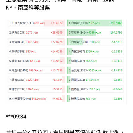
KY、南亞科等股票
***09:34
台指一分K 又拉回，看拉回是否沒破前低 就上漲 ，