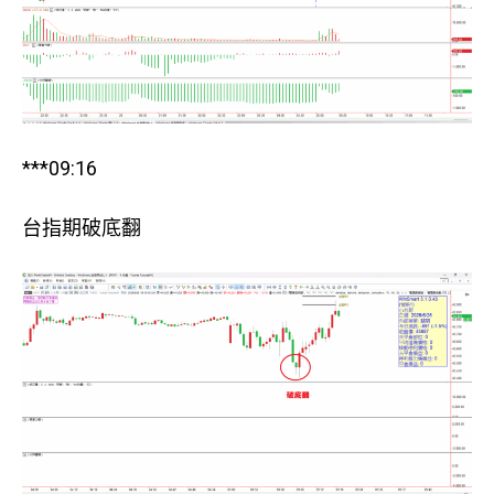
***09:16
台指期破底翻