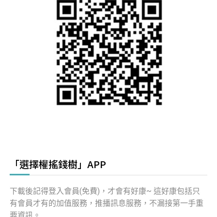
「選擇權搖錢樹」APP
下載後記得登入會員(免費)，才會有好康~ 這好康包括只
有會員才有的加值服務，推播訊息服務，不漏接第一手重
要資訊。