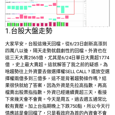
1.台股大盤走勢
大家早安，台股這幾天回檔，從6/23日創新高漲到
四萬八以後，隔天走勢就戲劇性的回檔。外資也在
這三天大賣2565億，尤其是6/24日單日大賣超1774
億 ，史上最大賣超。這就解答了我之前的疑惑，為
啥趨勢往上外資要去做選擇權SELL CALL ? 還放空選
擇權兩億多到三億多，這不是背著趨勢操作嗎 ? 結
果很快就給了答案，因為外資是先拉高指數，再高
檔賣出股票指指數。外資已經連續賣超三天，看接
下來幾天會不會賣。今天是周五，過去週五通常比
較有賣壓。加上台指期晚上下跌750點，所以今天行
情應該是會回檔了，只是看政府為首的內資會不會