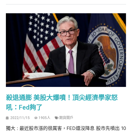
殺退通膨 美股大爆噴！頂尖經濟學家怒
吼：Fed夠了
2022/11/15
1905人
期貨開戶
獨大 : 最近股市漲的很厲害，FED還沒降息 股市先噴出 10