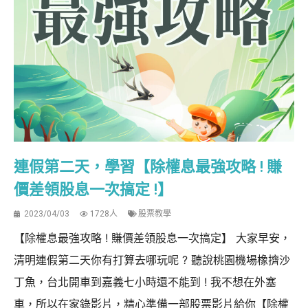
連假第二天，學習【除權息最強攻略 ! 賺
價差領股息一次搞定 !】
2023/04/03
1728人
股票教學
【除權息最強攻略 ! 賺價差領股息一次搞定】 大家早安，
清明連假第二天你有打算去哪玩呢 ? 聽說桃園機場橡擠沙
丁魚，台北開車到嘉義七小時還不能到 ! 我不想在外塞
車，所以在家錄影片，精心準備一部股票影片給你【除權