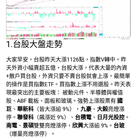
1.台股大盤走勢
大家早安，台股昨天大漲1126點，指數V轉中。昨
天外資小幅賣超五億，台股大漲，代表大量的內資
+散戶買台股，外資只要不賣台股就會上漲。最簡單
的操作是買指數ETF。買指數上漲不用選股。昨天表
現最突出的主要板塊： 被動元件、半導體與權值
股、ABF 載板、面板和玻璃。強勢上漲股票有
國
巨
、
華新科
（皆大漲逾 9%），
九豪
、
大毅
亮燈漲
停。
聯發科
（飆漲近 9%）、
台積電
、
日月光投控
。
南電
、
景碩
雙雙亮燈漲停，
欣興
大漲逾 9%。
台玻
（爆量亮燈漲停）。