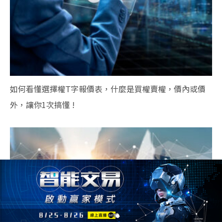
如何看懂選擇權T字報價表，什麼是買權賣權，價內或價
外，讓你1次搞懂 !