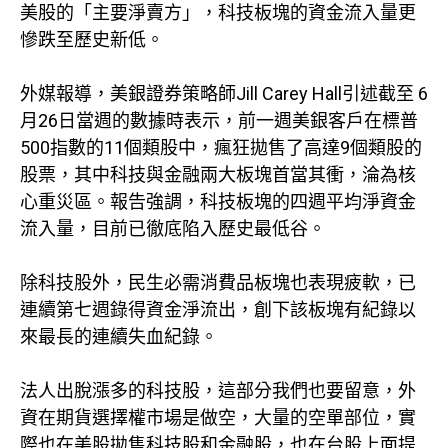
美股的「主要淨賣方」，科技板塊的資金流入量更
慘跌至歷史新低。
外媒報導，美銀證券策略師Jill Carey Hall引述截至 6
月26日當週的數據時表示，前一週美銀客戶在標普
500指數的11個類股中，瘋狂拋售了高達9個類股的
股票，其中科技與金融兩大板塊首當其衝，淪為核
心重災區。報告強調，科技板塊的四週平均淨資金
流入量，目前已徹底陷入歷史最低谷。
除科技股外，民生必需消費品板塊也表現疲軟，已
連續第七週錄得資金淨流出，創下該板塊有紀錄以
來最長的連續失血紀錄。
法人出脫漲多的科技股，這部分我們也要留意，外
資在期貨選擇權市場是做空，大量的空單部位，實
際也在美股拋售科技股和金融股，也在台股上面提