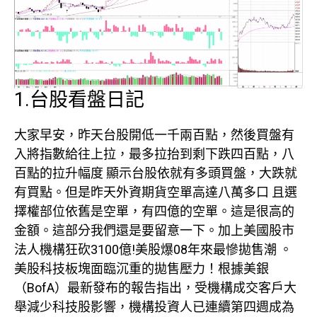
1.台股看盤日記
大家早安，昨天台股開低一千兩百點，然後買盤有
入將指數給往上拉，最多拉抬到剩下跌四百點，八
百點的拉升幅度 顯示台股依就有多頭買盤，大跌就
有買點。但是昨天外資期貨空單高達八萬多口 且選
擇權部位依舊是空單，有四億的空單。這是很高的
金額。這部分我們還是要留意一下。加上美國股市
法人機構狂砍3100億!美股爆08年來最慘拋售潮 。
美股科技板塊面臨沉重的拋售壓力！根據美銀
（BofA）最新發布的報告指出，受機構成交客戶大
舉減少科技股影響，機構投資人已連續第四週成為