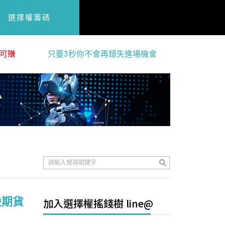
選擇權籌碼
可賺
只要3秒你不會再錯失進場機會
股期貨
加入選擇權搖錢樹 line@