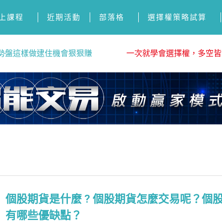
上課程
近期活動
部落格
選擇權策略試算
勢盤這樣做逮住機會狠狠賺
一次就學會選擇權，多空皆
個股期貨是什麼 ? 個股期貨怎麼交易呢？個
有哪些優缺點？