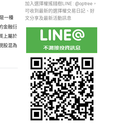
加入選擇權搖錢樹LINE : @optree，
可收到最新的選擇權交易日記、好
，是一種
文分享及最新活動訊息
的金融衍
質上屬於
現股混為