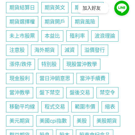
期貨結算日
期貨英文
期貨行事曆
加入好友
期貨選擇權
期貨開戶
期貨風險
未上市股票
本益比
殖利率
波浪理論
注意股
海外期貨
減資
溢價發行
漲停/跌停
特別股
現股當沖教學
現金股利
當日沖銷意思
當沖手續費
當沖教學
盤下禁空
盤後交易
禁空令
移動平均線
程式交易
範圍市價
縮表
美元期貨
美國cpi指數
美股
美股期貨