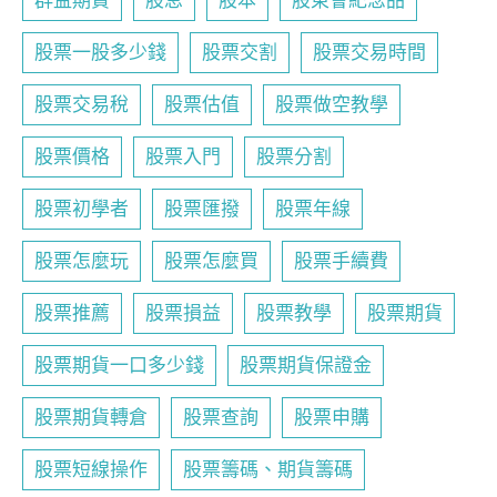
群益期貨
股息
股本
股東會紀念品
股票一股多少錢
股票交割
股票交易時間
股票交易稅
股票估值
股票做空教學
股票價格
股票入門
股票分割
股票初學者
股票匯撥
股票年線
股票怎麼玩
股票怎麼買
股票手續費
股票推薦
股票損益
股票教學
股票期貨
股票期貨一口多少錢
股票期貨保證金
股票期貨轉倉
股票查詢
股票申購
股票短線操作
股票籌碼、期貨籌碼