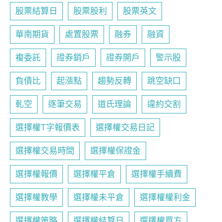
股票結算日
股票股利
股票英文
華南期貨
處置股票
融券
融資
複委託
證券銷戶
證券開戶
警示股
負債比
起漲點
趨勢反轉
跳空缺口
軋空
逐筆交易
道氏理論
違約交割
選擇權T字報價表
選擇權交易日記
選擇權交易時間
選擇權保證金
選擇權報價
選擇權平倉
選擇權手續費
選擇權教學
選擇權未平倉
選擇權權利金
選擇權策略
選擇權結算日
選擇權買方