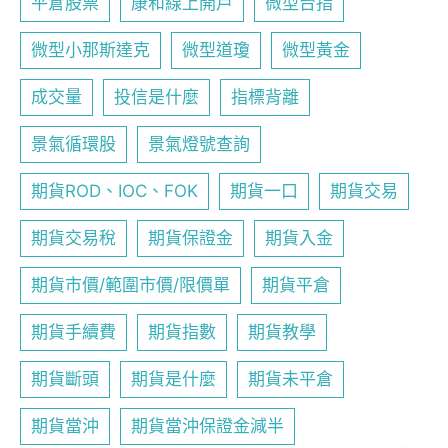
平倉股票
康和線上開戶
微型台指
微型小那斯達克
微型道瓊
微型黃金
成交量
投信是什麼
指標背離
景氣循環股
景氣燈號查詢
期貨ROD、IOC、FOK
期貨一口
期貨交易
期貨交易稅
期貨保證金
期貨入金
期貨市價/範圍市價/限價單
期貨平倉
期貨手續費
期貨指數
期貨教學
期貨斷頭
期貨是什麼
期貨未平倉
期貨當沖
期貨當沖保證金減半